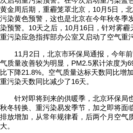
次启动重污染预警。在今次启动重污染蓝
黄金周后期，重霾笼罩北京，10月5日，
污染黄色预警，这也是北京在今年秋冬季
染预警。10天之后，10月16日，针对雾
重污染应急指挥部办公室又启动了空气重
11月2日，北京市环保局通报，今年前
气质量改善较为明显，PM2.5累计浓度为69
动物系恋人啊 | 钟欣潼体验爱情哲学
南方
比下降21.8%。空气质量达标天数同比增
重污染天数同比减少了16天。
针对即将到来的供暖季，北京环保局也
秋冬转换、重污染易发季节，加之即将面
排放增加，从常年规律看，后两个月空气
大。