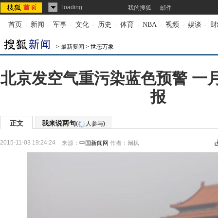
loading...
我的搜狐
邮件
首页
-
新闻
-
军事
-
文化
-
历史
-
体育
-
NBA
-
视频
-
娱谈
-
财
>
最新要闻
>
世态万象
北京发空气重污染蓝色预警 一
报
正文
我来说两句
(
人参与)
2015-11-03 19:24:24
来源：
中国新闻网
作者：阚枫