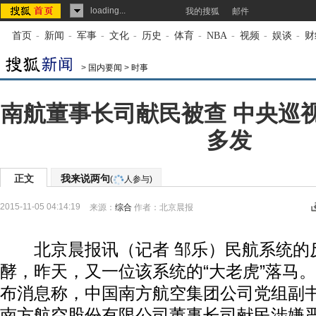
loading...
我的搜狐
邮件
首页
-
新闻
-
军事
-
文化
-
历史
-
体育
-
NBA
-
视频
-
娱谈
-
财
>
国内要闻
>
时事
南航董事长司献民被查 中央巡
多发
正文
我来说两句
(
人参与)
2015-11-05 04:14:19
来源：
综合
作者：北京晨报
北京晨报讯（记者 邹乐）民航系统的
酵，昨天，又一位该系统的“大老虎”落马
布消息称，中国南方航空集团公司党组副
南方航空股份有限公司董事长司献民涉嫌