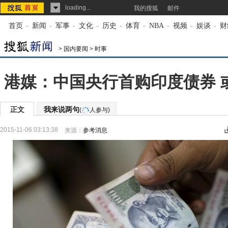
loading...
我的搜狐
邮件
首页
-
新闻
-
军事
-
文化
-
历史
-
体育
-
NBA
-
视频
-
娱谈
-
财
>
国内要闻
>
时事
港媒：中国央行首购印度债券 
正文
我来说两句
(
人参与)
2015-11-06 03:13:38
来源：
参考消息