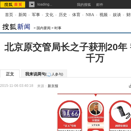
loading...
我的搜狐
邮件
首页
-
新闻
-
军事
-
文化
-
历史
-
体育
-
NBA
-
视频
-
娱谈
-
财
>
国内要闻
>
时事
北京原交管局长之子获刑20年
千万
正文
我来说两句
(
人参与)
2015-11-06 03:40:18
来源：
新京报