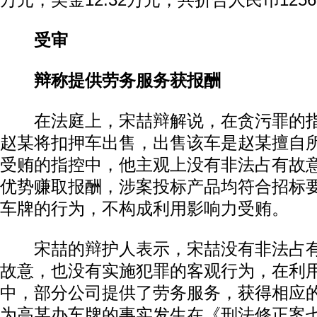
万元，美金12.32万元，共折合人民币1256
受审
辩称提供劳务服务获报酬
在法庭上，宋喆辩解说，在贪污罪的指
赵某将扣押车出售，出售该车是赵某擅自
受贿的指控中，他主观上没有非法占有故
动物系恋人啊 | 钟欣潼体验爱情哲学
南方
优势赚取报酬，涉案投标产品均符合招标
车牌的行为，不构成利用影响力受贿。
宋喆的辩护人表示，宋喆没有非法占有
故意，也没有实施犯罪的客观行为，在利
中，部分公司提供了劳务服务，获得相应
为高某办车牌的事实发生在《刑法修正案