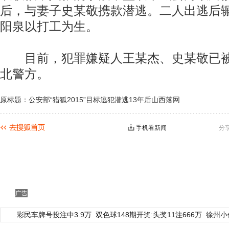
后，与妻子史某敬携款潜逃。二人出逃后
阳泉以打工为生。
目前，犯罪嫌疑人王某杰、史某敬已被
北警方。
原标题：公安部“猎狐2015”目标逃犯潜逃13年后山西落网
手机看新闻
分
广告
彩民车牌号投注中3.9万
双色球148期开奖:头奖11注666万
徐州小