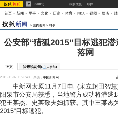
loading...
我的搜狐
邮件
首页
-
新闻
-
军事
-
文化
-
历史
-
体育
-
NBA
-
视频
-
娱谈
-
财
>
国内要闻
>
时事
公安部“猎狐2015”目标逃犯潜
落网
正文
我来说两句
(
人参与)
2015-11-07 11:26:43
来源：
中国新闻网
中新网太原11月7日电 (宋立超田智慧
阳泉市公安局获悉，当地警方成功将潜逃1
犯王某杰、史某敬夫妇抓获。其中王某杰为
2015”目标逃犯。