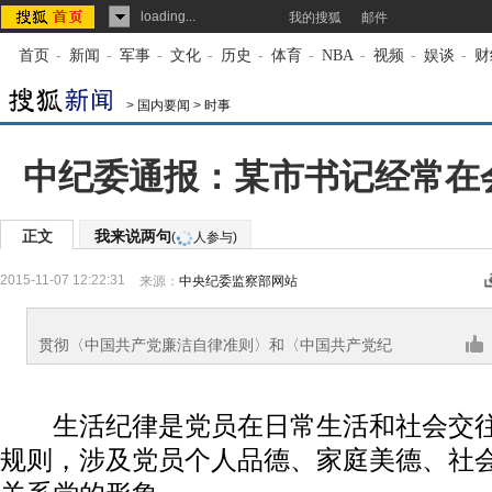
loading...
我的搜狐
邮件
首页
-
新闻
-
军事
-
文化
-
历史
-
体育
-
NBA
-
视频
-
娱谈
-
财
>
国内要闻
>
时事
中纪委通报：某市书记经常在
正文
我来说两句
(
人参与)
2015-11-07 12:22:31
来源：
中央纪委监察部网站
贯彻〈中国共产党廉洁自律准则〉和〈中国共产党纪
律处分条例〉
生活纪律是党员在日常生活和社会交往
规则，涉及党员个人品德、家庭美德、社