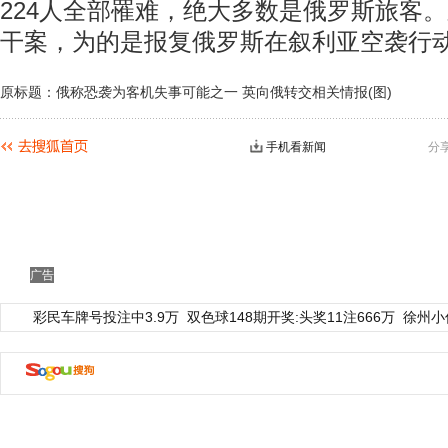
224人全部罹难，绝大多数是俄罗斯旅客。
干案，为的是报复俄罗斯在叙利亚空袭行
原标题：俄称恐袭为客机失事可能之一 英向俄转交相关情报(图)
手机看新闻
分
动物系恋人啊 | 钟欣潼体验爱情哲学
南方
广告
彩民车牌号投注中3.9万
双色球148期开奖:头奖11注666万
徐州小