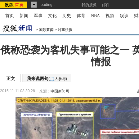
loading...
我的搜狐
邮件
首页
-
新闻
-
军事
-
文化
-
历史
-
体育
-
NBA
-
视频
-
娱谈
-
财
>
国际要闻
>
时事快报
俄称恐袭为客机失事可能之一 
情报
正文
我来说两句
(
人参与)
2015-11-11 08:30:28
来源：
中国新闻网