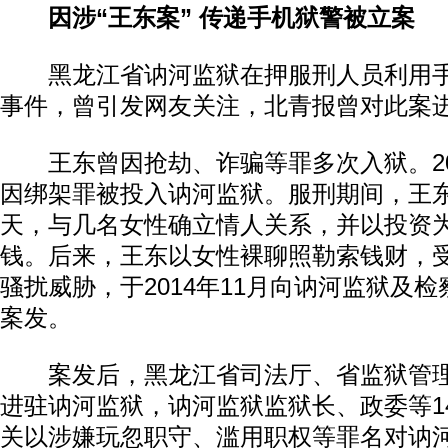
因涉“王东案” 传递手机狱警被立案
黑龙江省讷河监狱在押服刑人员利用手
事件，曾引发网友关注，北青报曾对此案
王东曾因抢劫、诈骗等罪多次入狱。201
因绑架罪被投入讷河监狱。服刑期间，王
天，与几名女性确立情人关系，并以投资
钱。后来，王东以女性裸聊照勒索钱财，
骚扰威胁，于2014年11月向讷河监狱及
案发。
案发后，黑龙江省司法厅、省监狱管理
进驻讷河监狱，讷河监狱监狱长、政委等1
关以涉嫌玩忽职守、滥用职权等罪名对讷