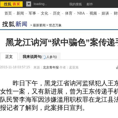
loading...
我的搜狐
邮件
首页
-
新闻
-
军事
-
文化
-
历史
-
体育
-
NBA
-
视频
-
娱谈
-
财
>
最新要闻
>
世态万象
黑龙江讷河“狱中骗色”案传递
正文
我来说两句
(
人参与)
2015-11-18 03:57:15
来源：
北京青年报
作者：孟亚旭
昨日下午，黑龙江省讷河监狱犯人王东
女性一案，又有新进展，曾为王东传递手
队民警李海军因涉嫌滥用职权罪在龙江县
报记者了解到，此案择日宣判。