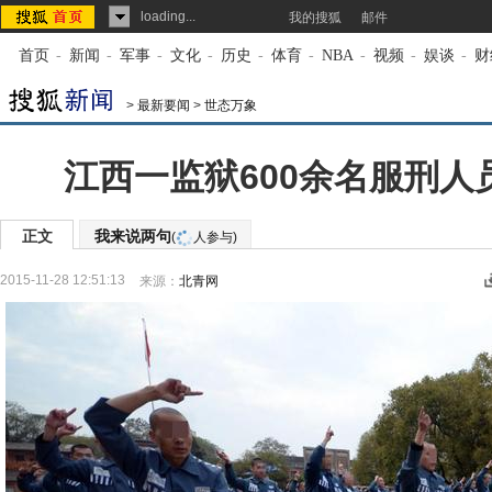
loading...
我的搜狐
邮件
首页
-
新闻
-
军事
-
文化
-
历史
-
体育
-
NBA
-
视频
-
娱谈
-
财
>
最新要闻
>
世态万象
江西一监狱600余名服刑人
正文
我来说两句
(
人参与)
2015-11-28 12:51:13
来源：
北青网