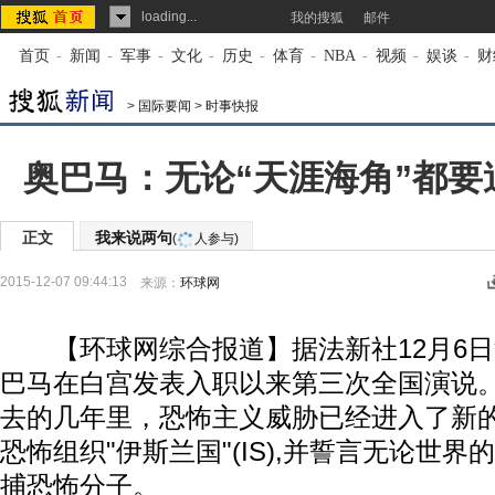
loading...
我的搜狐
邮件
首页
-
新闻
-
军事
-
文化
-
历史
-
体育
-
NBA
-
视频
-
娱谈
-
财
>
国际要闻
>
时事快报
奥巴马：无论“天涯海角”都要
正文
我来说两句
(
人参与)
2015-12-07 09:44:13
来源：
环球网
【环球网综合报道】据法新社12月6日
巴马在白宫发表入职以来第三次全国演说
去的几年里，恐怖主义威胁已经进入了新
恐怖组织"伊斯兰国"(IS),并誓言无论世
捕恐怖分子。