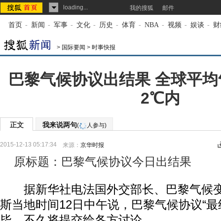
loading...
我的搜狐
邮件
首页
-
新闻
-
军事
-
文化
-
历史
-
体育
-
NBA
-
视频
-
娱谈
-
财
>
国际要闻
>
时事快报
巴黎气候协议出结果 全球平
2℃内
正文
我来说两句
(
人参与)
2015-12-13 05:17:34
来源：
京华时报
原标题：巴黎气候协议今日出结果
据新华社电法国外交部长、巴黎气候变
斯当地时间12日中午说，巴黎气候协议“最
毕，不久将提交给各方讨论。