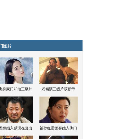
门图片
出身豪门却拍三级片
戏精演三级片获影帝
因嫖娼入狱现在复出
被孙红雷抛弃她入佛门