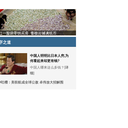
字之道
中国人明明比日本人穷,为
何看起来却更有钱?
中国人哪来这么多钱？[
详
细
]
神吐槽：
美联航成全球公敌 卓伟放大招解围