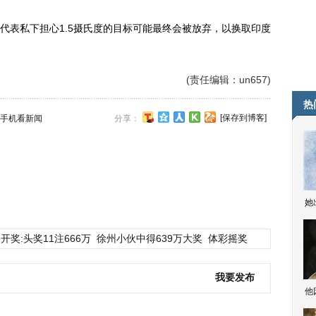
表私下担心1.5摄氏度的目标可能最终会被放弃，以换取印度
(责任编辑：un657)
热
[保存到博客]
手机看新闻
分享：
她
开奖:头奖11注666万
徐州小伙中得639万大奖
体彩摇奖
我要发布
他