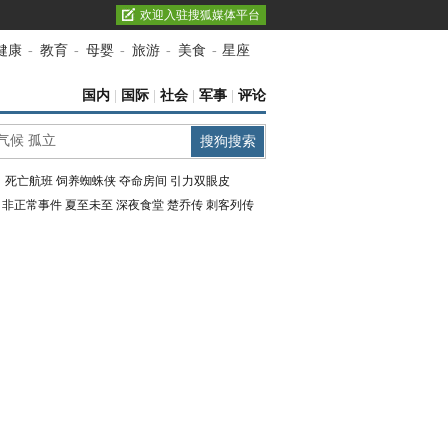
欢迎入驻搜狐媒体平台
健康
-
教育
-
母婴
-
旅游
-
美食
-
星座
国内
|
国际
|
社会
|
军事
|
评论
：
死亡航班
饲养蜘蛛侠
夺命房间
引力双眼皮
：
非正常事件
夏至未至
深夜食堂
楚乔传
刺客列传