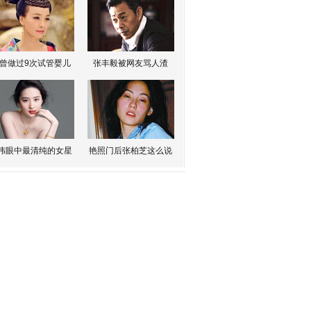
曾做过9次试管婴儿
张丰毅被网友骂人渣
伟眼中最清纯的女星
艳照门后张柏芝这么说