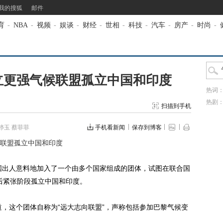
我的搜狐
邮件
育
-
NBA
-
视频
-
娱谈
-
财经
-
世相
-
科技
-
汽车
-
房产
-
时尚
-
立更强气候联盟孤立中国和印度
热词
热剧
扫描到手机
婷玉 蔡菲菲
手机看新闻
保存到博客
联盟孤立中国和印度
国出人意料地加入了一个由多个国家组成的团体，试图在联合国
后紧张阶段孤立中国和印度。
，这个团体自称为“远大志向联盟”，声称包括参加巴黎气候变