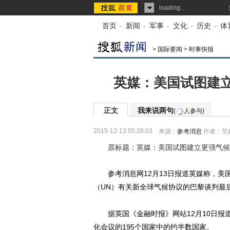
loading...
首页
-
新闻
-
军事
-
文化
-
历史
-
体
>
国际要闻
>
时事快报
英媒：美国试图建
正文
我来说两句
(
人参与)
2015-12-13 05:28:03
来源：
参考消息
作者：范
原标题：英媒：美国试图建立更强气候
参考消息网12月13日报道英媒称，美
（UN）有关新全球气候协议的巴黎谈判最
据英国《金融时报》网站12月10日报道
化会议的195个国家中的约半数国家。