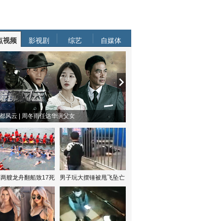
点视频
影视剧
综艺
自媒体
都风云 | 周冬雨任达华演父女
两艘龙舟翻船致17死
男子玩大摆锤被甩飞坠亡