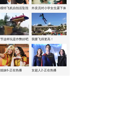
红模特飞机自拍后坠毁
外卖员对小学女生露下体
水节这样玩是作弊好吧
我要飞得更高！
姐妹6-正在热播
女超人2-正在热播