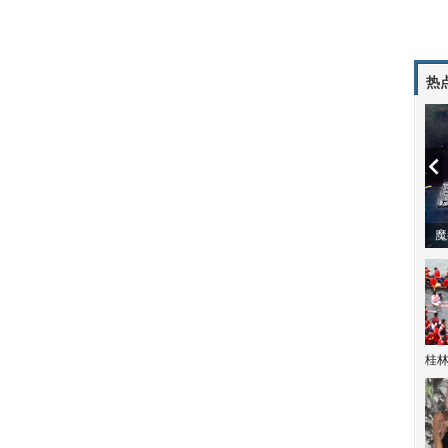
热
潼体验爱情哲学
南方有乔木 | “科创CP”渐入佳境
魔
桂林