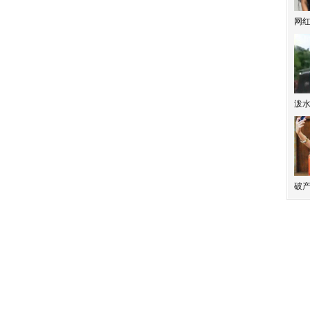
网
泼
破产