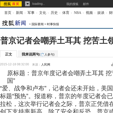
loading...
我的搜狐
邮件
首页
-
新闻
-
军事
-
文化
-
历史
-
体育
-
NBA
-
视频
-
娱谈
-
财
>
国际要闻
>
时事快报
普京记者会嘲弄土耳其 挖苦土领
正文
我来说两句
(
人参与)
2015-12-18 08:32:00
来源：
人民网
原标题：普京年度记者会嘲弄土耳其 挖
国”
“爱、战争和卢布”，记者会还未开始，美
标题“预热”。报道称，普京的年度记者会
拉松，这次举行记者会之际，普京正凭借
创下支持率新高。除了安全和反恐，普京