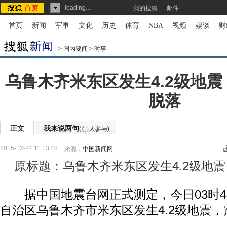
loading...
我的搜狐
邮件
首页
-
新闻
-
军事
-
文化
-
历史
-
体育
-
NBA
-
视频
-
娱谈
-
财
>
国内要闻
>
时事
乌鲁木齐米东区发生4.2级地震
脱落
正文
我来说两句
(
人参与)
2015-12-24 11:13:48
来源：
中国新闻网
原标题：乌鲁木齐米东区发生4.2级地震
据中国地震台网正式测定，今日03时4
自治区乌鲁木齐市米东区发生4.2级地震，