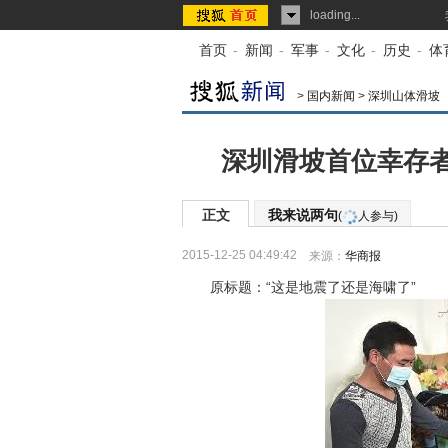
loading...
首页
-
新闻
-
军事
-
文化
-
历史
-
体
>
国内新闻
>
深圳山体滑坡
深圳滑坡首位幸存
正文
我来说两句
(
人参与)
2015-12-25 04:49:42
来源：
华商报
原标题：“这是地震了还是海啸了”