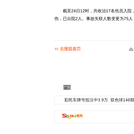
截至24日12时，共收治17名伤员入院
伤，已出院2人。事故失联人数变更为75人
动物系恋人啊 | 钟欣
广告
彩民车牌号投注中3.9万
双色球148期