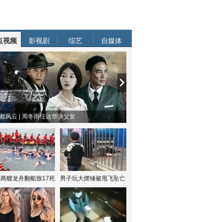
点视频
影视剧
综艺
自媒体
都风云 | 周冬雨任达华演父女
两艘龙舟翻船致17死
男子玩大摆锤被甩飞坠亡