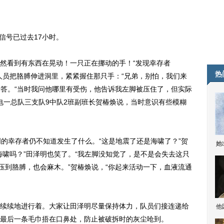
信号已过去17小时。
看到有东西在晃动！一只正在挪动的手！“发现幸存者
热
人员把胳膊伸进洞里，紧紧握住那只手：“兄弟，别怕，我们来
回答。“当时我问他哪里有受伤，他告诉我左脚被压住了，但实际
水电一总队三支队9中队2班副班长贺椿焕说，当时意识有些模糊
幸存者仍不知道发生了什么。“这是地震了还是海啸了？”贺
她
海啸吗？”田泽明也笑了。“我左脚没知觉了，是不是会失去这只
压到胳膊，也会麻木。”贺椿焕说，“你起来活动一下，血液流通
续地进行着。大家让田泽明尽量保持体力，队员们接连递给
他
最后一条毛巾捂在口鼻处，防止被破拆时的灰尘呛到。