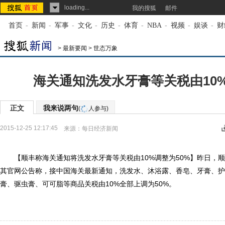
loading...
我的搜狐
邮件
首页
-
新闻
-
军事
-
文化
-
历史
-
体育
-
NBA
-
视频
-
娱谈
-
财
>
最新要闻
>
世态万象
海关通知洗发水牙膏等关税由10%
正文
我来说两句
(
人参与)
2015-12-25 12:17:45
来源：
每日经济新闻
【顺丰称海关通知将洗发水牙膏等关税由10%调整为50%】昨日，顺
其官网公告称，接中国海关最新通知，洗发水、沐浴露、香皂、牙膏、护
膏、驱虫膏、可可脂等商品关税由10%全部上调为50%。