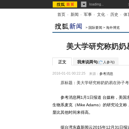
loading...
首页
-
新闻
-
军事
-
文化
-
历史
-
体
>
国际要闻
>
海外博览
美大学研究称奶奶易
正文
我来说两句
(
人参与)
2016-01-01 00:22:25
来源：
参考消息
原标题：美大学研究称奶奶易在孙子考前
参考消息网1月1日报道 台媒称，美国东康乃狄克州立大
生物系麦克（Mike Adams）的研究
显比其他时间来得高。
据台湾东森新闻云2015年12月31日