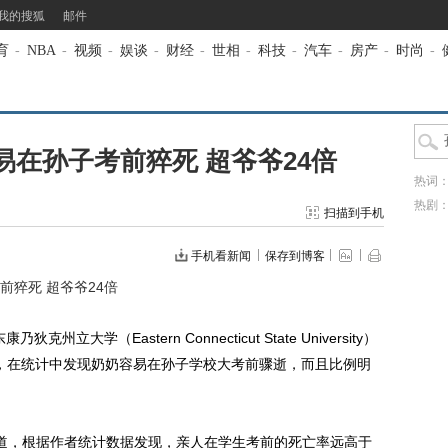
我的搜狐
邮件
育
-
NBA
-
视频
-
娱谈
-
财经
-
世相
-
科技
-
汽车
-
房产
-
时尚
-
在孙子考前猝死 超爷爷24倍
热词
热剧
扫描到手机
手机看新闻
保存到博客
猝死 超爷爷24倍
学（Eastern Connecticut State University）
论文称，在统计中发现奶奶容易在孙子学校大考前骤逝，而且比例明
报道，根据作者统计数据发现，亲人在学生考前的死亡率远高于