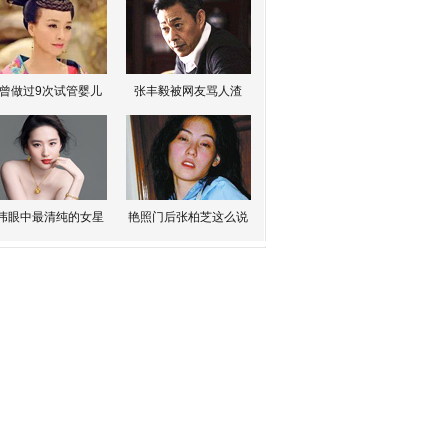
曾做过9次试管婴儿
张丰毅被网友骂人渣
伟眼中最清纯的女星
艳照门后张柏芝这么说