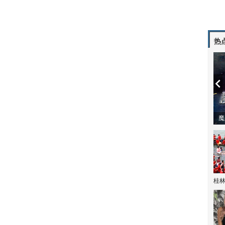
热
潼体验爱情哲学
南方有乔木 | “科创CP”渐入佳境
魔
桂林