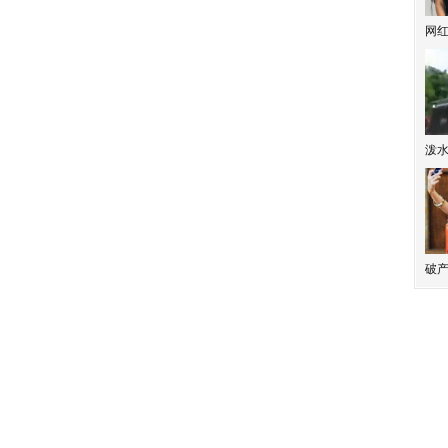
网
泼
破产