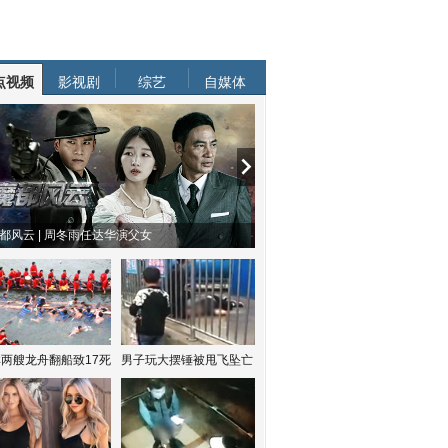
点视频
影视剧
综艺
自媒体
都风云 | 周冬雨任达华演父女
两艘龙舟翻船致17死
男子玩大摆锤被甩飞坠亡