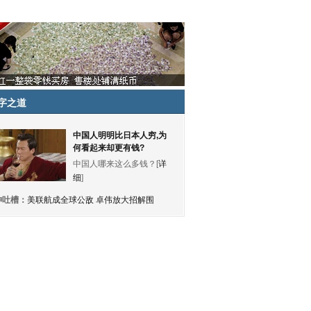
字之道
中国人明明比日本人穷,为
何看起来却更有钱?
中国人哪来这么多钱？[
详
细
]
神吐槽：
美联航成全球公敌 卓伟放大招解围