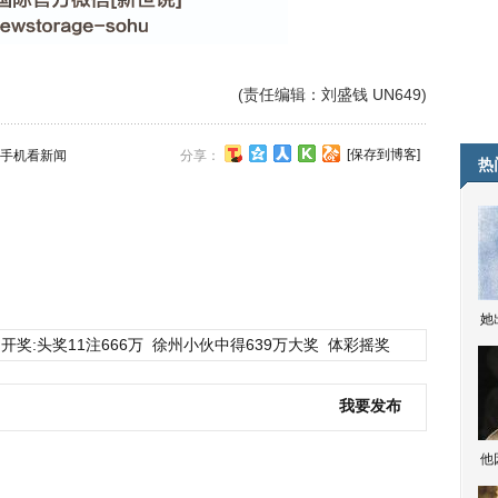
(责任编辑：刘盛钱 UN649)
[保存到博客]
手机看新闻
分享：
热
她
开奖:头奖11注666万
徐州小伙中得639万大奖
体彩摇奖
我要发布
他