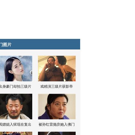
门图片
出身豪门却拍三级片
戏精演三级片获影帝
因嫖娼入狱现在复出
被孙红雷抛弃她入佛门