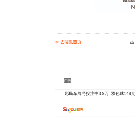
广告
彩民车牌号投注中3.9万
双色球148期