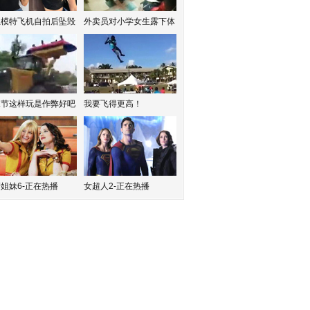
红模特飞机自拍后坠毁
外卖员对小学女生露下体
水节这样玩是作弊好吧
我要飞得更高！
姐妹6-正在热播
女超人2-正在热播