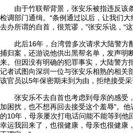
由于竹联帮背景，张安乐被指违反该条
检调部门通缉。“条例通过以后，让我们大
去办所谓的自首，很荒谬，”张安乐说，“这
此后16年，台湾曾多次请求大陆警方
捕归案，还游说他供出黑帮名单，发声明
来。但因没有明确的犯罪事实，大陆警方
记者试图向深圳一位与张安乐相熟的相关
该官员以5年保密期未到为由，拒绝接受采
张安乐不去自首也考虑到母亲的感受，
加困扰，也不想再回去接受这个羞辱”。他
的10年，母亲屡次打电话问能不能等到他
幸运我回来了，也很健康，母亲也很健康