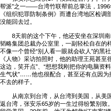
帮派”之一——台湾竹联帮前总掌法，199
《组织犯罪防制条例》而遭台湾地区检调
没能回去过。
8天前的这个下午，他还安坐在深圳南山
韬略集团总裁办公室里，一副轻松自在的
不像一个曾经“别人看一眼就会砍人”的黑
《人物》采访拍照时，他的助理王苑甚至很
这边，笑开点”、“想想我刚把你的电脑资
生气状”……他也很配合，甚至还有点因为
不去的样子。
从南京到台湾，从台湾到美国，从美国
返台湾，张安乐65岁的一生过得纷繁别致