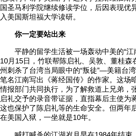
国圣马利学院继续修读学位，后因表现优
入美国斯坦福大学读研。
你一定要站出来
平静的留学生活被一场轰动中美的“江南案
10月15日，竹联帮陈启礼、吴敦、董桂
州刺杀了台湾当局眼中的“叛徒”—美籍台
笔名江南写出《蒋经国传》的作家。这场
情报部门共同执行，为了解救道上兄弟，
启礼交予的录音带证据，直指幕后主使为
这也保护了陈启礼等的生命安全。但两年
在美国入狱，一坐就是10年。
喊打喊杀的江湖岁月早在1984年结束