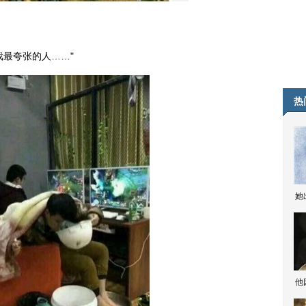
戏最夸张的人……"
热
她
他