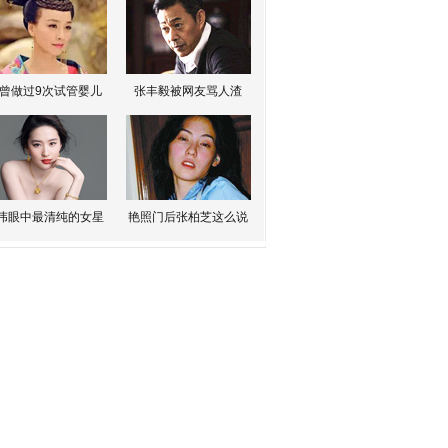
曾做过9次试管婴儿
张丰毅被网友骂人渣
伟眼中最清纯的女星
艳照门后张柏芝这么说