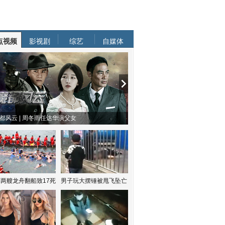
点视频
影视剧
综艺
自媒体
都风云 | 周冬雨任达华演父女
两艘龙舟翻船致17死
男子玩大摆锤被甩飞坠亡