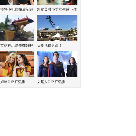
红模特飞机自拍后坠毁
外卖员对小学女生露下体
水节这样玩是作弊好吧
我要飞得更高！
姐妹6-正在热播
女超人2-正在热播