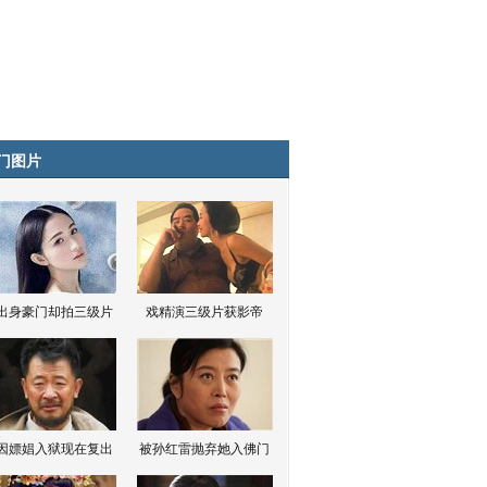
门图片
出身豪门却拍三级片
戏精演三级片获影帝
因嫖娼入狱现在复出
被孙红雷抛弃她入佛门