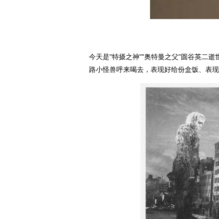
今天是"特摄之神""奥特曼之父"圆谷英二
路小怪兽呼来喝去，表现好给份盒饭、表现
动物系恋人啊 | 钟欣