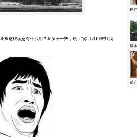
网
我捡这破玩意有什么用？我脑子一热，说："你可以用来打我
泼
破产