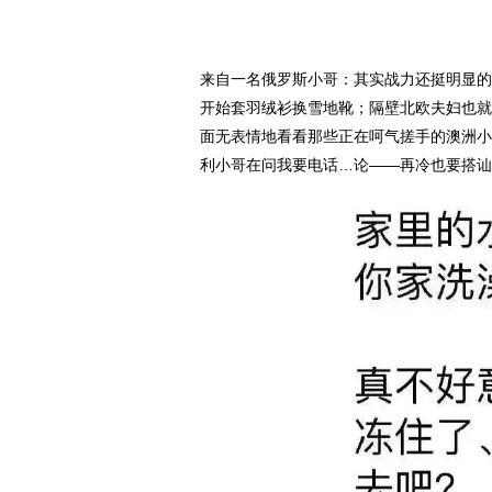
来自一名俄罗斯小哥：其实战力还挺明显的
开始套羽绒衫换雪地靴；隔壁北欧夫妇也就
面无表情地看看那些正在呵气搓手的澳洲小
利小哥在问我要电话…论——再冷也要搭讪