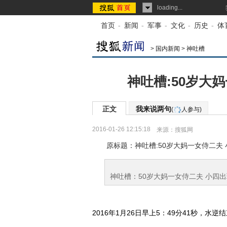
loading...
首页
-
新闻
-
军事
-
文化
-
历史
-
体
>
国内新闻
>
神吐槽
神吐槽:50岁大
正文
我来说两句
(
人参与)
2016-01-26 12:15:18
来源：
搜狐网
原标题：神吐槽:50岁大妈一女侍二夫
神吐槽：50岁大妈一女侍二夫 小四
2016年1月26日早上5：49分41秒，水