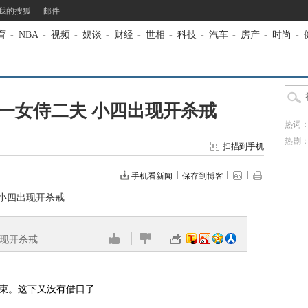
我的搜狐
邮件
育
-
NBA
-
视频
-
娱谈
-
财经
-
世相
-
科技
-
汽车
-
房产
-
时尚
-
妈一女侍二夫 小四出现开杀戒
热词
热剧
扫描到手机
手机看新闻
保存到博客
 小四出现开杀戒
出现开杀戒
逆结束。这下又没有借口了…