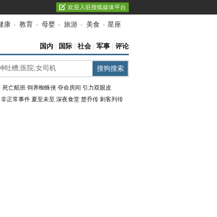
欢迎入驻搜狐媒体平台
健康
-
教育
-
母婴
-
旅游
-
美食
-
星座
国内
|
国际
|
社会
|
军事
|
评论
：
死亡航班
饲养蜘蛛侠
夺命房间
引力双眼皮
：
非正常事件
夏至未至
深夜食堂
楚乔传
刺客列传