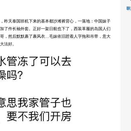
，昨天泰国班机下来的基本都沙滩裤背心，一落地：中国妹子
加了件长袖外套。正好一架日航也下了，西装革履的岛国人们
哥，然后默默裹了裹风衣…毛妹依旧蹬着人字拖和吊带，意大
大法好。