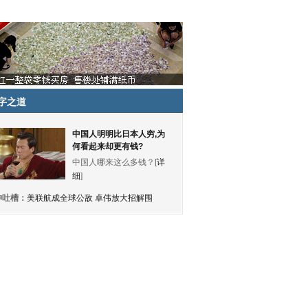
字之道
中国人明明比日本人穷,为
何看起来却更有钱?
中国人哪来这么多钱？[
详
细
]
神吐槽：
美联航成全球公敌 卓伟放大招解围