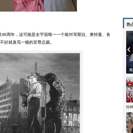
热
逝世46周年，这可能是全宇宙唯一一个敢对哥斯拉、奥特曼、各
不好就臭骂一顿的至尊总裁。
潼体验爱情哲学
南方有乔木 | “科创CP”渐入佳境
魔
桂林