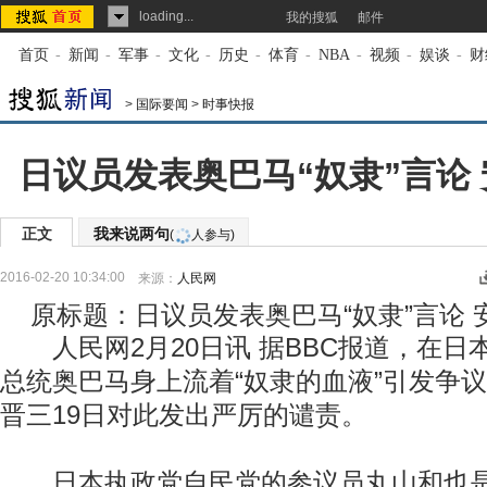
loading...
我的搜狐
邮件
首页
-
新闻
-
军事
-
文化
-
历史
-
体育
-
NBA
-
视频
-
娱谈
-
财
>
国际要闻
>
时事快报
日议员发表奥巴马“奴隶”言论
正文
我来说两句
(
人参与)
2016-02-20 10:34:00
来源：
人民网
原标题：日议员发表奥巴马“奴隶”言论 
人民网2月20日讯 据BBC报道，在日
总统奥巴马身上流着“奴隶的血液”引发争
晋三19日对此发出严厉的谴责。
日本执政党自民党的参议员丸山和也是