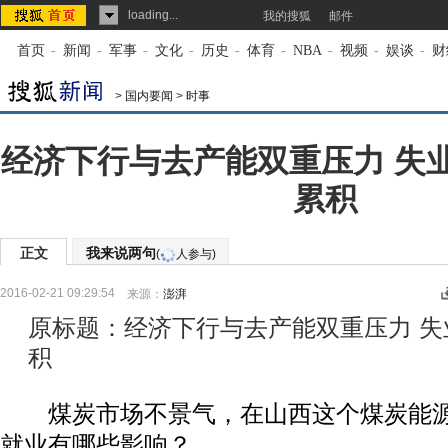
loading...
我的搜狐
邮件
首页
-
新闻
-
军事
-
文化
-
历史
-
体育
-
NBA
-
视频
-
娱谈
-
财
>
国内要闻
>
时事
经济下行与去产能双重压力 失
累积
正文
我来说两句
(
人参与)
2016-02-21 09:29:54
来源：
澎湃
原标题：经济下行与去产能双重压力 
积
煤炭市场不景气，在山西这个煤炭能源
就业有哪些影响？