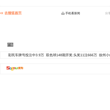
手机看新闻
分
广告
彩民车牌号投注中3.9万
双色球148期开奖:头奖11注666万
徐州小