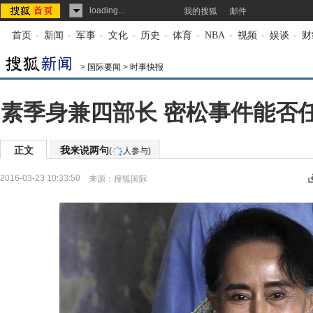
loading...
我的搜狐
邮件
首页
-
新闻
-
军事
-
文化
-
历史
-
体育
-
NBA
-
视频
-
娱谈
-
财
>
国际要闻
>
时事快报
素季身兼四部长 密松事件能否
正文
我来说两句
(
人参与)
2016-03-23 10:33:50
来源：
搜狐国际