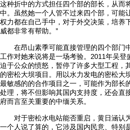
这种折中的方式担任四个部的部长，从而
中。虽然她一个人管不过来四个部，可能
权力都在自己手中，对于外交决策，培养
威都非常有帮助。”
在昂山素季可能直接管理的四个部门中
工作对她来说将是一场考验。2011年吴
迫于公众的愤怒，暂停了许多大型工程，
动物系恋人啊 | 钟欣潼体验爱情哲学
南方
的密松大坝项目。用以水力发电的密松大
最敏感的的合作项目之一，可能作为部长
处理，将不但影响其国内支持度，还会直
府而言至关重要的中缅关系。
对于密松水电站能否重启，黄日涵认为
一个人说了算的，它涉及国内民意、特别