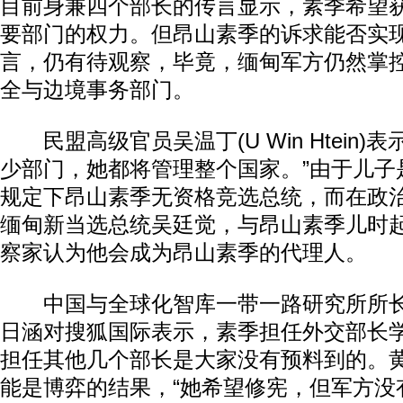
目前身兼四个部长的传言显示，素季希望
要部门的权力。但昂山素季的诉求能否实
言，仍有待观察，毕竟，缅甸军方仍然掌
全与边境事务部门。
民盟高级官员吴温丁(U Win Htein)
少部门，她都将管理整个国家。”由于儿子
规定下昂山素季无资格竞选总统，而在政
缅甸新当选总统吴廷觉，与昂山素季儿时
察家认为他会成为昂山素季的代理人。
中国与全球化智库一带一路研究所所长
日涵对搜狐国际表示，素季担任外交部长
担任其他几个部长是大家没有预料到的。
能是博弈的结果，“她希望修宪，但军方没