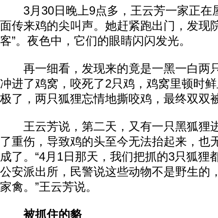
3月30日晚上9点多，王云芳一家正在
面传来鸡的尖叫声。她赶紧跑出门，发现院
客”。夜色中，它们的眼睛闪闪发光。
再一细看，发现来的竟是一黑一白两只
冲进了鸡窝，咬死了2只鸡，鸡窝里顿时
极了，两只狐狸忘情地撕咬鸡，最终双双
动物系恋人啊 | 钟欣潼体验爱情哲学
南方
王云芳说，第二天，又有一只黑狐狸进
了重伤，导致鸡的头至今无法抬起来，也
成了。“4月1日那天，我们把抓的3只狐狸
公安派出所，民警说这些动物不是野生的
家禽。”王云芳说。
被抓住的貉