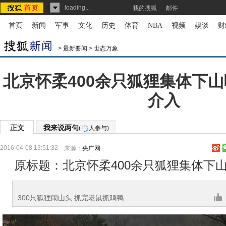
loading...
我的搜狐
邮件
首页
-
新闻
-
军事
-
文化
-
历史
-
体育
-
NBA
-
视频
-
娱谈
-
财
>
最新要闻
>
世态万象
北京怀柔400余只狐狸集体下山
介入
正文
我来说两句
(
人参与)
2016-04-08 13:51:32
来源：
央广网
原标题：北京怀柔400余只狐狸集体下
300只狐狸闹山头 抓完老鼠抓鸡鸭