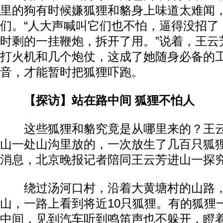
里的狗有时候嫌狐狸和貉身上味道太难闻
们。“人大声喊叫它们也不怕，逼得没招了
时剩的一挂鞭炮，拆开了用。”说着，王云
打火机和几个炮仗，这成了她随身必备的
音，才能暂时把狐狸吓跑。
【探访】站在路中间 狐狸不怕人
这些狐狸和貉究竟是从哪里来的？王云
山一处山沟里放的，一次放生了几百只狐
消息，北京晚报记者陪同王云芳进山一探
绕过汤河口村，沿着大黄塘村的山路，
山，一路上看到将近10只狐狸。有的狐狸
中间，见到汽车听到鸣笛声也不躲开，瞪