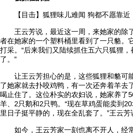
【目击】狐狸味儿难闻 狗都不愿靠近
王云芳说，最近这一周，来她家的除了
者在她家的一个塑料桶里看到了一只貉。
打采。“后来我们又陆续抓住五六只狐狸，
了。”
让王云芳担心的是，这些狐狸和貉可能
了她家就去扑咬鸡鸭，有一次还奔着羊去
喝止住了。这位朴实的农妇说，她家养了5
羊、2只鹅和2只鸭。“现在草鸡蛋能卖到2
里日子挺平静的，现在全乱套了。”王云芳
如今，王云芳家一刻也离不开人，经常