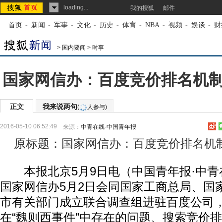
loading...
我的搜狐
邮件
首页
-
新闻
-
军事
-
文化
-
历史
-
体育
-
NBA
-
视频
-
娱谈
-
财
>
国内要闻
>
时事
国家网信办：百度竞价排名机
正文
我来说两句
(
人参与)
2016-05-10 06:52:49
来源：
中青在线-中国青年报
原标题：国家网信办：百度竞价排名机
本报北京5月9日电（中国青年报·中青
国家网信办5月2日会同国家工商总局、国
市有关部门成立联合调查组进驻百度公司
在“魏则西事件”中存在的问题、搜索竞价