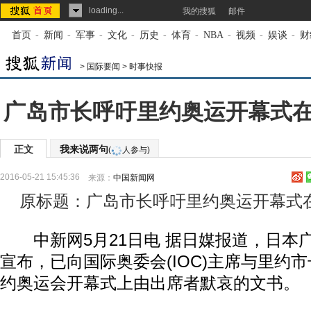
loading...
我的搜狐
邮件
首页
-
新闻
-
军事
-
文化
-
历史
-
体育
-
NBA
-
视频
-
娱谈
-
财
>
国际要闻
>
时事快报
广岛市长呼吁里约奥运开幕式
正文
我来说两句
(
人参与)
2016-05-21 15:45:36
来源：
中国新闻网
原标题：广岛市长呼吁里约奥运开幕式在
中新网5月21日电 据日媒报道，日本广
宣布，已向国际奥委会(IOC)主席与里约
约奥运会开幕式上由出席者默哀的文书。