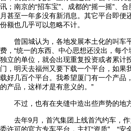
讯；南京的“招车宝”、成都的“摇一摇”、合
月甚至一年多没有新消息。其它平台即便
份额也几乎可以忽略不计。
曾国城认为，各地发展本土化的叫车平
费，“统一的东西、中心思想还没出，每个
独立的单位，就会出现重复投资或者累计
门，明天去福州又要下载一个平台，如果
载好几百个平台。我希望厦门有一个产品
的产品，这样才是有意义的。”
不过，也有在夹缝中造出些声势的地
去年9月，首汽集团上线首汽约车，作
委许可的官方专车平台，主打“资质”、“安