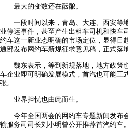
最大的变数还在酝酿。
一段时间以来，青岛、大连、西安等地
业停运事件，甚至产生出租车司机和快车
约车这一新业态明确的市场定位，显得日
通部发布网约车新规征求意见稿，正式落
魏东表示，等到新规落地，地方政策也
车企业即可明确发展模式，首汽也可能正
张。
业界担忧也由此而生。
今年全国两会的网约车专题新闻发布会
输服务司司长刘小明曾公开推荐首汽约车