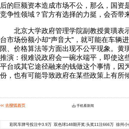
后的巨额资本造成市场不公，那么，国资
竞争性领域？官方有选择的力挺，会否带
北京大学政府管理学院副教授黄璜表示
台市场份额小却“声音大”，就可能在车辆
限、价格算法等方面出现不公平现象。黄
推演：很难说政府会一碗水端平，即使这
平台或其它途径融来的钱做这个事情，因
份，也有可能导致政府在某些政策上有所
手机看新闻
彩民车牌号投注中3.9万
双色球148期开奖:头奖11注666万
徐州小