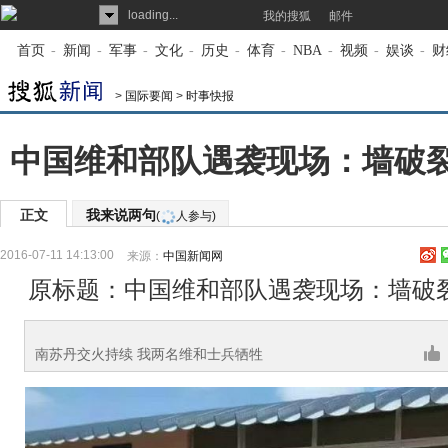
loading...
我的搜狐
邮件
首页
-
新闻
-
军事
-
文化
-
历史
-
体育
-
NBA
-
视频
-
娱谈
-
财
>
国际要闻
>
时事快报
中国维和部队遇袭现场：墙破裂
正文
我来说两句
(
人参与)
2016-07-11 14:13:00
来源：
中国新闻网
原标题：中国维和部队遇袭现场：墙破裂
南苏丹交火持续 我两名维和士兵牺牲