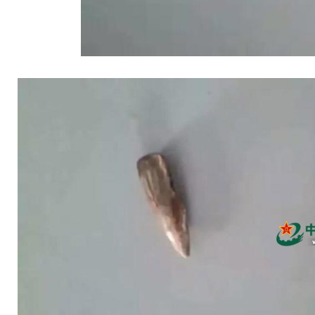
动物系恋人啊 | 钟欣潼体验爱情哲学
南方