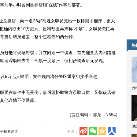
事前半小时曾到目标店铺“踩线”作事前部署。
兑换店，向一名28岁胡姓女职员亮出一枚怀疑手榴弹，更大
从柜桶内取出10万港元。岂料劫匪再声称“不够”，女职员慌忙再
背囊后转身逃去，整个过程仅约两分钟。
热
赶抵将现场封锁，并在附近一带调查，首先翻查店内闭路电
助追踪劫匪去向，气氛一度紧张，但初步调查后无发现。
及5万元人民币，案件现由湾仔警区重案组接手跟进。
她
员在事件中无受伤，事后须协助警方录取口供，又指该店铺
其他详情不便透露。
(责任编辑：郝龙 UN654)
他
手机看新闻
分享：