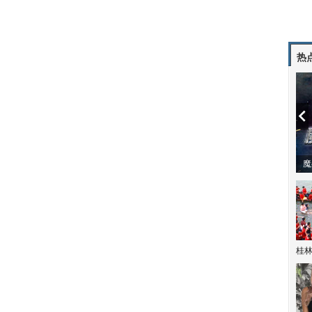
热
潼体验爱情哲学
南方有乔木 | “科创CP”渐入佳境
魔
桂林