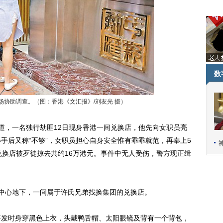
数
场协助调查。（图：香港《文汇报》/刘友光 摄）
，一名独行劫匪12日现身香港一间兑换店，他先向女职员亮
手后又称“不够”，女职员担心自身安全惟有乖乖就范，再奉上5
兑换店被歹徒掠去共约16万港元。事件中无人受伤，警方现正缉
中心地下，一间属于许氏兄弟找换集团的兑换店。
发时身穿黑色上衣，头戴鸭舌帽、太阳眼镜及背有一个背包，