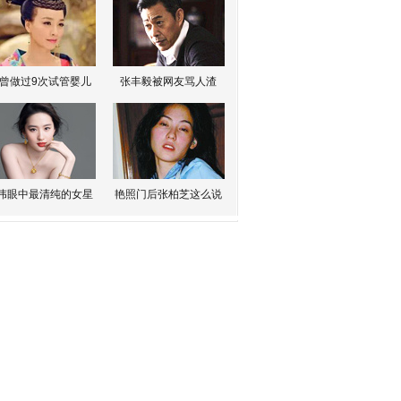
曾做过9次试管婴儿
张丰毅被网友骂人渣
伟眼中最清纯的女星
艳照门后张柏芝这么说