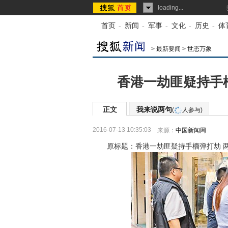
loading...
首页
-
新闻
-
军事
-
文化
-
历史
-
体
>
最新要闻
>
世态万象
香港一劫匪疑持手榴
正文
我来说两句
(
人参与)
2016-07-13 10:35:03
来源：
中国新闻网
原标题：香港一劫匪疑持手榴弹打劫 两