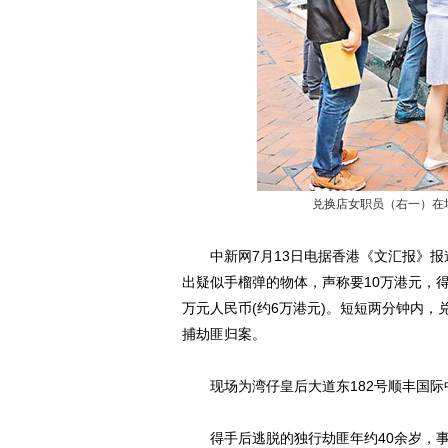
兑换店女职员（右一）在
中新网7月13日电据香港《文汇报》报道
出疑似手榴弹的物体，声称要10万港元，得
万元人民币(约6万港元)。短短两分钟内，
捕劫匪归案。
现场为湾仔皇后大道东182号顺丰国际
得手后逃脱的独行劫匪年约40余岁，事