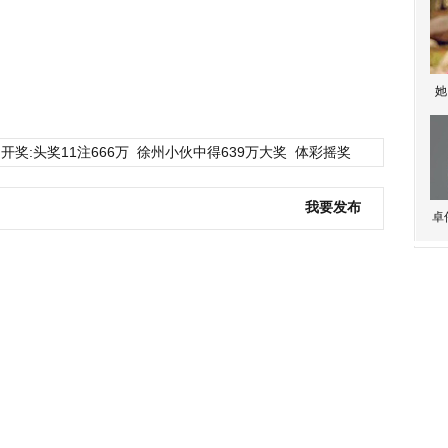
她
开奖:头奖11注666万
徐州小伙中得639万大奖
体彩摇奖
我要发布
卓