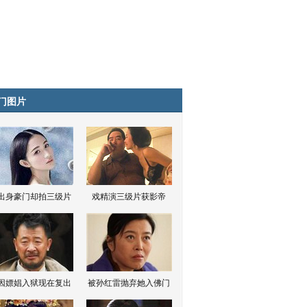
门图片
出身豪门却拍三级片
戏精演三级片获影帝
因嫖娼入狱现在复出
被孙红雷抛弃她入佛门