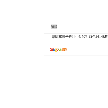
广告
彩民车牌号投注中3.9万
双色球148期