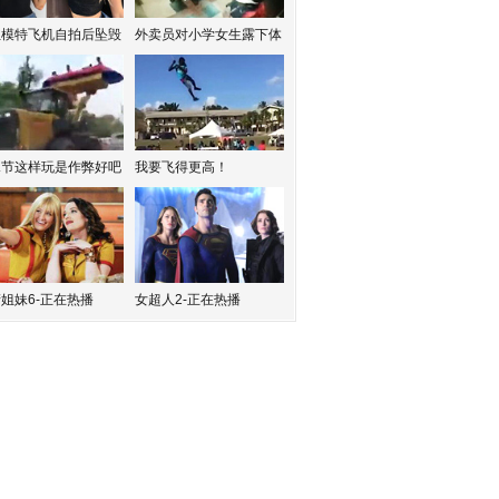
红模特飞机自拍后坠毁
外卖员对小学女生露下体
水节这样玩是作弊好吧
我要飞得更高！
姐妹6-正在热播
女超人2-正在热播