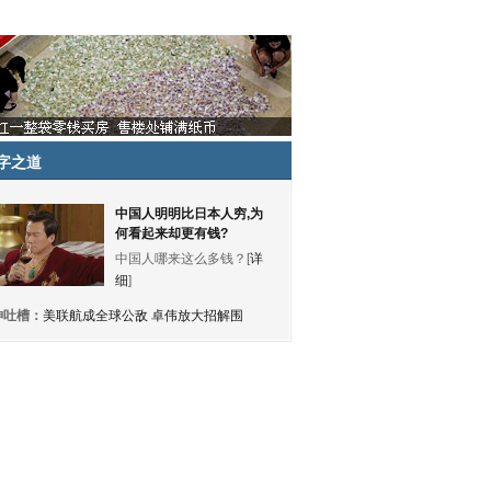
字之道
中国人明明比日本人穷,为
何看起来却更有钱?
中国人哪来这么多钱？[
详
细
]
神吐槽：
美联航成全球公敌 卓伟放大招解围