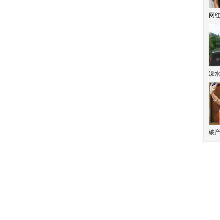
网
泼
破产