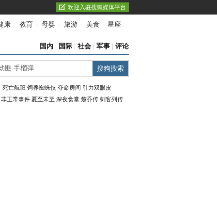
欢迎入驻搜狐媒体平台
健康
-
教育
-
母婴
-
旅游
-
美食
-
星座
国内
|
国际
|
社会
|
军事
|
评论
：
死亡航班
饲养蜘蛛侠
夺命房间
引力双眼皮
：
非正常事件
夏至未至
深夜食堂
楚乔传
刺客列传