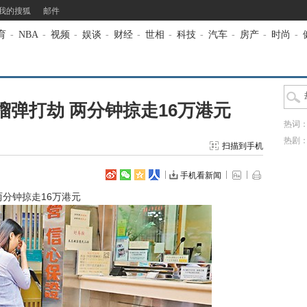
我的搜狐
邮件
育
-
NBA
-
视频
-
娱谈
-
财经
-
世相
-
科技
-
汽车
-
房产
-
时尚
-
弹打劫 两分钟掠走16万港元
热词
热剧
扫描到手机
手机看新闻
分钟掠走16万港元