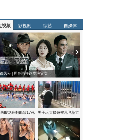
点视频
影视剧
综艺
自媒体
都风云 | 周冬雨任达华演父女
两艘龙舟翻船致17死
男子玩大摆锤被甩飞坠亡