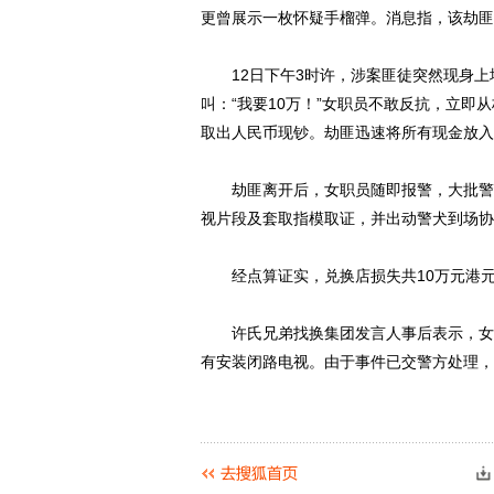
更曾展示一枚怀疑手榴弹。消息指，该劫匪
12日下午3时许，涉案匪徒突然现身上址
叫：“我要10万！”女职员不敢反抗，立即
取出人民币现钞。劫匪迅速将所有现金放入
劫匪离开后，女职员随即报警，大批警员
视片段及套取指模取证，并出动警犬到场协
经点算证实，兑换店损失共10万元港元
许氏兄弟找换集团发言人事后表示，女职
有安装闭路电视。由于事件已交警方处理，