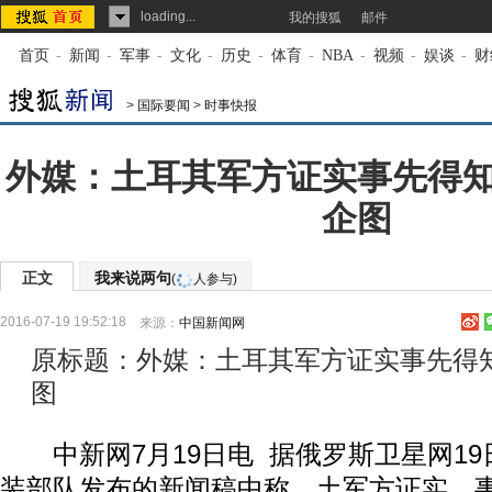
loading...
我的搜狐
邮件
首页
-
新闻
-
军事
-
文化
-
历史
-
体育
-
NBA
-
视频
-
娱谈
-
财
>
国际要闻
>
时事快报
外媒：土耳其军方证实事先得
企图
正文
我来说两句
(
人参与)
2016-07-19 19:52:18
来源：
中国新闻网
原标题：外媒：土耳其军方证实事先得
图
中新网7月19日电 据俄罗斯卫星网19
装部队发布的新闻稿中称，土军方证实，