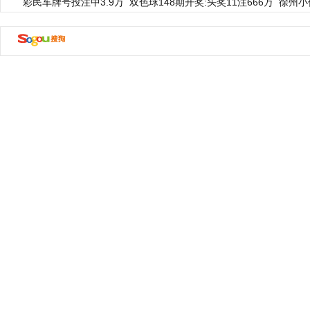
彩民车牌号投注中3.9万
双色球148期开奖:头奖11注666万
徐州小
动物系恋人啊 | 钟欣潼体验爱情哲学
南方