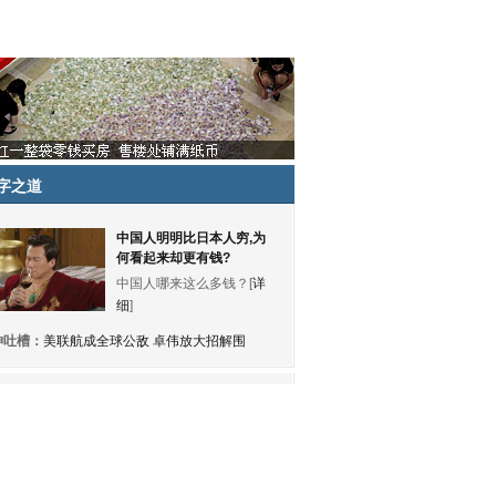
字之道
中国人明明比日本人穷,为
何看起来却更有钱?
中国人哪来这么多钱？[
详
细
]
神吐槽：
美联航成全球公敌 卓伟放大招解围