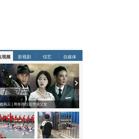
点视频
影视剧
综艺
自媒体
都风云 | 周冬雨任达华演父女