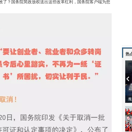
失效了？国务院简政放权送出这些改革红利，国务院客户端为您
热
潼体验爱情哲学
南方有乔木 | “科创CP”渐入佳境
魔