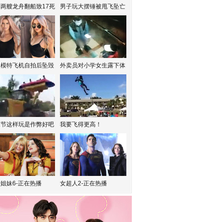
两艘龙舟翻船致17死
男子玩大摆锤被甩飞坠亡
红模特飞机自拍后坠毁
外卖员对小学女生露下体
水节这样玩是作弊好吧
我要飞得更高！
姐妹6-正在热播
女超人2-正在热播