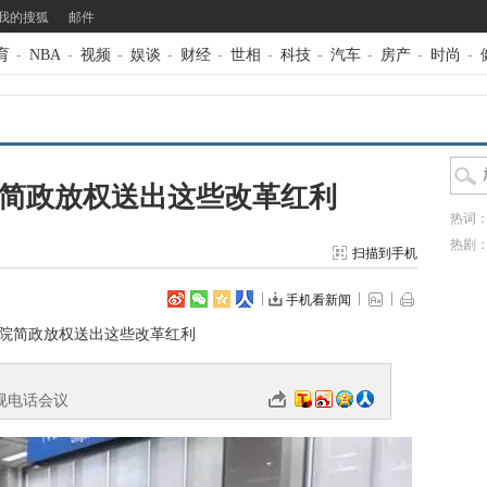
我的搜狐
邮件
育
-
NBA
-
视频
-
娱谈
-
财经
-
世相
-
科技
-
汽车
-
房产
-
时尚
-
院简政放权送出这些改革红利
热词
热剧
扫描到手机
手机看新闻
务院简政放权送出这些改革红利
视电话会议