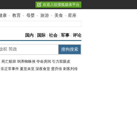
欢迎入驻搜狐媒体平台
健康
-
教育
-
母婴
-
旅游
-
美食
-
星座
国内
|
国际
|
社会
|
军事
|
评论
：
死亡航班
饲养蜘蛛侠
夺命房间
引力双眼皮
：
非正常事件
夏至未至
深夜食堂
楚乔传
刺客列传