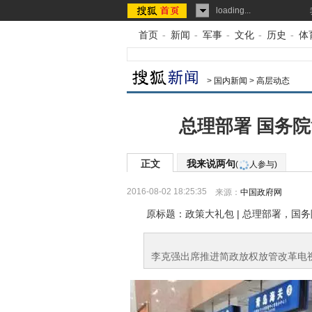
loading...
首页
-
新闻
-
军事
-
文化
-
历史
-
体
>
国内新闻
>
高层动态
总理部署 国务
正文
我来说两句
(
人参与)
2016-08-02 18:25:35
来源：
中国政府网
原标题：政策大礼包 | 总理部署，国
李克强出席推进简政放权放管改革电