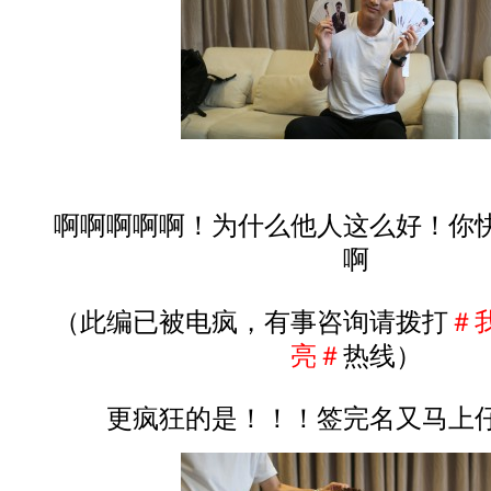
啊啊啊啊啊！为什么他人这么好！你快
啊
（此编已被电疯，有事咨询请拨打
＃
亮＃
热线）
更疯狂的是！！！签完名又马上仔