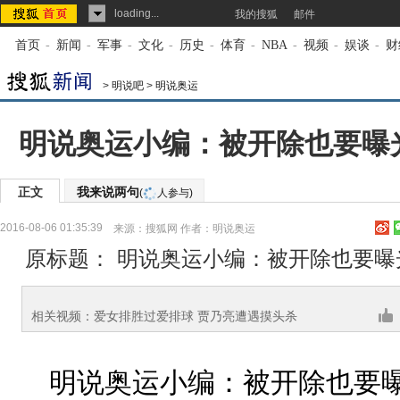
loading...
我的搜狐
邮件
首页
-
新闻
-
军事
-
文化
-
历史
-
体育
-
NBA
-
视频
-
娱谈
-
财
>
明说吧
>
明说奥运
明说奥运小编：被开除也要曝
正文
我来说两句
(
人参与)
2016-08-06 01:35:39
来源：
搜狐网
作者：明说奥运
原标题： 明说奥运小编：被开除也要曝
相关视频：爱女排胜过爱排球 贾乃亮遭遇摸头杀
明说奥运小编：被开除也要