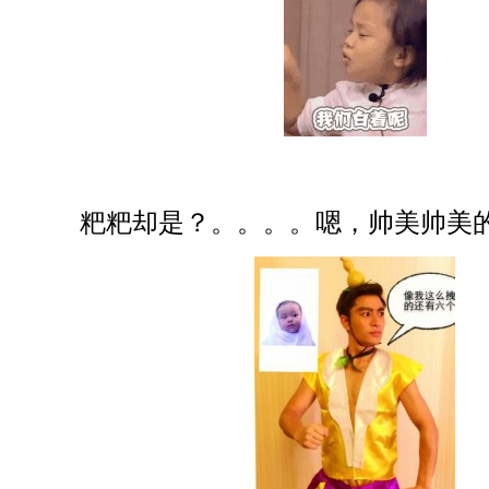
粑粑却是？。。。。嗯，帅美帅美的