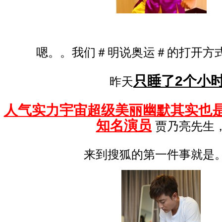
嗯。。我们＃明说奥运＃的打开方
只睡了2个小
昨天
人气实力宇宙超级美丽幽默其实也
知名演员
贾乃亮先生
来到搜狐的第一件事就是。