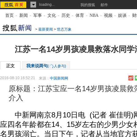
loading...
我的搜狐
邮件
首页
-
新闻
-
军事
-
文化
-
历史
-
体育
-
NBA
-
视频
-
娱谈
-
财
>
最新要闻
>
世态万象
江苏一名14岁男孩凌晨救落水同学
正文
我来说两句
(
人参与)
2016-08-10 16:52:21
来源：
中国新闻网
原标题：江苏宝应一名14岁男孩凌晨救
介入
中新网南京8月10日电 (记者 崔佳明
应四名年龄都在14、15岁左右的少男少
名男孩溺亡。当日下午，记者从当地官方