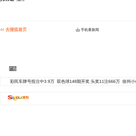
手机看新闻
广告
动物系恋人啊 | 钟欣潼体验爱情哲学
南方
彩民车牌号投注中3.9万
双色球148期开奖:头奖11注666万
徐州小