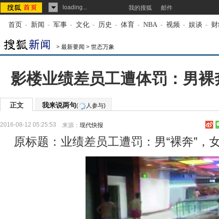
loading...
我的搜狐
邮件
首页
-
新闻
-
军事
-
文化
-
历史
-
体育
-
NBA
-
视频
-
娱谈
-
财
>
最新要闻
>
世态万象
影楼业绩差员工遭体罚：男裸奔
正文
我来说两句
(
人参与)
2016-08-12 05:25:53
来源：
现代快报
原标题：业绩差员工遭罚：男“裸奔”，女