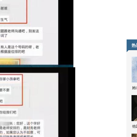
热
她
他