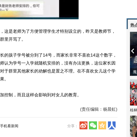
热
这是老师为了方便管理学生才特别设立的，昨天是教师节，
群里开骂了。
的孩子学号被分到了14号，而家长非常不喜欢14这个数字，
师认为学号一入学就随机安排的，没有办法更换，这位家长因
对于群里其他家长的劝解也是置之不理。在不喜欢女儿这个学
潼体验爱情哲学
南方有乔木 | “科创CP”渐入佳境
魔
果。
控制，而且这样会影响到对女儿的教育。
(责任编辑：杨晨虹)
桂林
手机看新闻
分享：