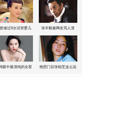
曾做过9次试管婴儿
张丰毅被网友骂人渣
伟眼中最清纯的女星
艳照门后张柏芝这么说