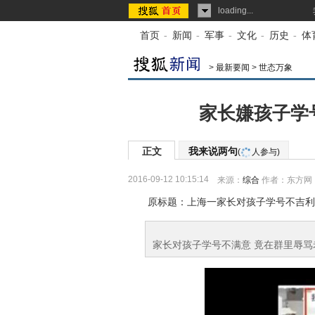
loading...
首页
-
新闻
-
军事
-
文化
-
历史
-
体
>
最新要闻
>
世态万象
家长嫌孩子学
正文
我来说两句
(
人参与)
2016-09-12 10:15:14
来源：
综合
作者：东方网
原标题：上海一家长对孩子学号不吉利
家长对孩子学号不满意 竟在群里辱骂