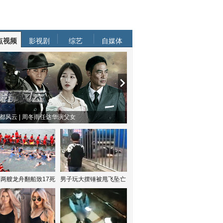
点视频
影视剧
综艺
自媒体
都风云 | 周冬雨任达华演父女
两艘龙舟翻船致17死
男子玩大摆锤被甩飞坠亡