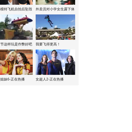
红模特飞机自拍后坠毁
外卖员对小学女生露下体
水节这样玩是作弊好吧
我要飞得更高！
姐妹6-正在热播
女超人2-正在热播