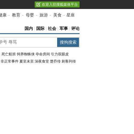
欢迎入驻搜狐媒体平台
健康
-
教育
-
母婴
-
旅游
-
美食
-
星座
国内
|
国际
|
社会
|
军事
|
评论
：
死亡航班
饲养蜘蛛侠
夺命房间
引力双眼皮
：
非正常事件
夏至未至
深夜食堂
楚乔传
刺客列传