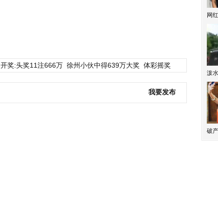
网
开奖:头奖11注666万
徐州小伙中得639万大奖
体彩摇奖
泼
我要发布
破产