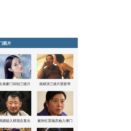
门图片
出身豪门却拍三级片
戏精演三级片获影帝
因嫖娼入狱现在复出
被孙红雷抛弃她入佛门