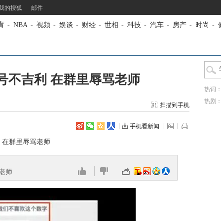
我的搜狐
邮件
育
-
NBA
-
视频
-
娱谈
-
财经
-
世相
-
科技
-
汽车
-
房产
-
时尚
-
号不吉利 在群里辱骂老师
热词
热剧
扫描到手机
手机看新闻
 在群里辱骂老师
老师