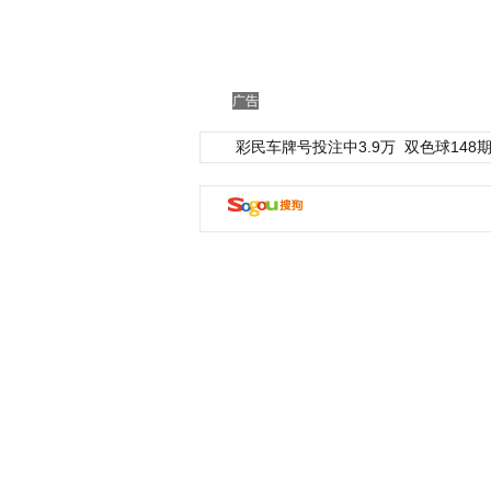
广告
彩民车牌号投注中3.9万
双色球148期