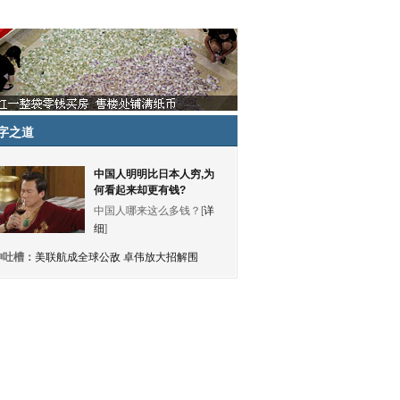
字之道
中国人明明比日本人穷,为
何看起来却更有钱?
中国人哪来这么多钱？[
详
细
]
神吐槽：
美联航成全球公敌 卓伟放大招解围