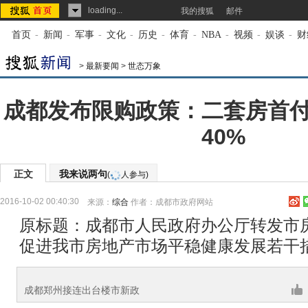
loading...
我的搜狐
邮件
首页
-
新闻
-
军事
-
文化
-
历史
-
体育
-
NBA
-
视频
-
娱谈
-
财
>
最新要闻
>
世态万象
成都发布限购政策：二套房首
40%
正文
我来说两句
(
人参与)
2016-10-02 00:40:30
来源：
综合
作者：成都市政府网站
原标题：成都市人民政府办公厅转发市
促进我市房地产市场平稳健康发展若干
成都郑州接连出台楼市新政