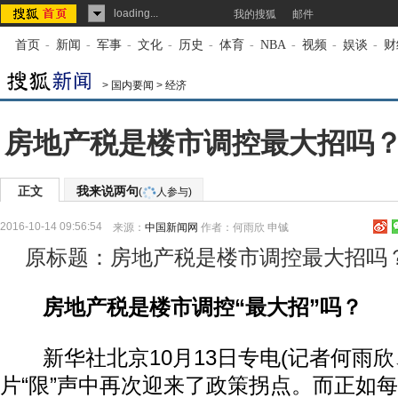
loading...
我的搜狐
邮件
首页
-
新闻
-
军事
-
文化
-
历史
-
体育
-
NBA
-
视频
-
娱谈
-
财
>
国内要闻
>
经济
房地产税是楼市调控最大招吗
正文
我来说两句
(
人参与)
2016-10-14 09:56:54
来源：
中国新闻网
作者：何雨欣 申铖
原标题：房地产税是楼市调控最大招吗
房地产税是楼市调控“最大招”吗？
新华社北京10月13日专电(记者何雨欣
片“限”声中再次迎来了政策拐点。而正如