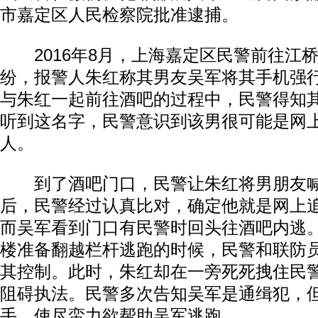
市嘉定区人民检察院批准逮捕。
2016年8月，上海嘉定区民警前往江
纷，报警人朱红称其男友吴军将其手机强
与朱红一起前往酒吧的过程中，民警得知
听到这名字，民警意识到该男很可能是网
人。
到了酒吧门口，民警让朱红将男朋友喊
后，民警经过认真比对，确定他就是网上
而吴军看到门口有民警时回头往酒吧内逃
楼准备翻越栏杆逃跑的时候，民警和联防
其控制。此时，朱红却在一旁死死拽住民
阻碍执法。民警多次告知吴军是通缉犯，
手，使尽蛮力欲帮助吴军逃跑。