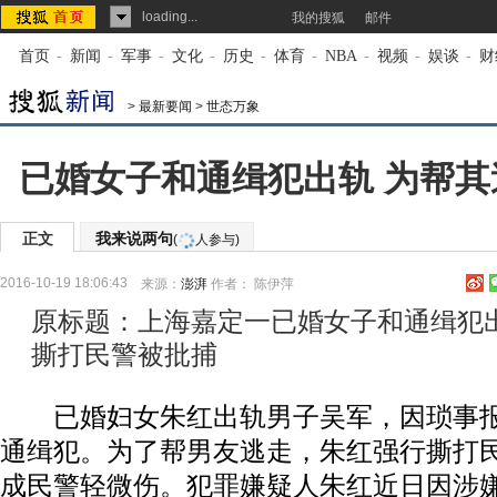
loading...
我的搜狐
邮件
首页
-
新闻
-
军事
-
文化
-
历史
-
体育
-
NBA
-
视频
-
娱谈
-
财
>
最新要闻
>
世态万象
已婚女子和通缉犯出轨 为帮
正文
我来说两句
(
人参与)
2016-10-19 18:06:43
来源：
澎湃
作者： 陈伊萍
原标题：上海嘉定一已婚女子和通缉犯
撕打民警被批捕
已婚妇女朱红出轨男子吴军，因琐事报
通缉犯。为了帮男友逃走，朱红强行撕打
成民警轻微伤。犯罪嫌疑人朱红近日因涉