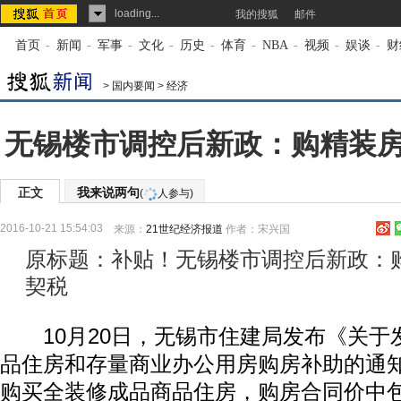
loading...
我的搜狐
邮件
首页
-
新闻
-
军事
-
文化
-
历史
-
体育
-
NBA
-
视频
-
娱谈
-
财
>
国内要闻
>
经济
无锡楼市调控后新政：购精装房
正文
我来说两句
(
人参与)
2016-10-21 15:54:03
来源：
21世纪经济报道
作者：宋兴国
原标题：补贴！无锡楼市调控后新政：购
契税
10月20日，无锡市住建局发布《关于
品住房和存量商业办公用房购房补助的通
购买全装修成品商品住房，购房合同价中