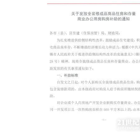
动物系恋人啊 | 钟欣潼体验爱情哲学
南方