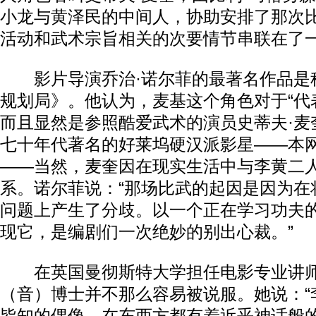
小龙与黄泽民的中间人，协助安排了那次
活动和武术宗旨相关的次要情节串联在了
影片导演乔治·诺尔菲的最著名作品是
规划局》。他认为，麦基这个角色对于“代
而且显然是参照酷爱武术的演员史蒂夫·麦
七十年代著名的好莱坞硬汉派影星——本
——当然，麦奎因在现实生活中与李黄二
动物系恋人啊 | 钟欣潼体验爱情哲学
南方
系。诺尔菲说：“那场比武的起因是因为在
问题上产生了分歧。以一个正在学习功夫
现它，是编剧们一次绝妙的别出心裁。”
在英国曼彻斯特大学担任电影专业讲师
（音）博士并不那么容易被说服。她说：“