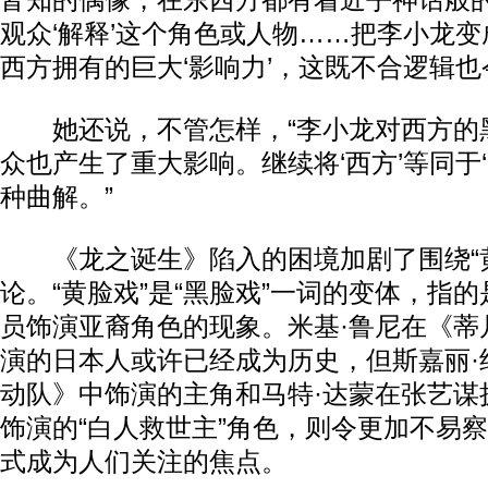
皆知的偶像，在东西方都有着近乎神话般
观众‘解释’这个角色或人物……把李小龙
西方拥有的巨大‘影响力’，这既不合逻辑也
她还说，不管怎样，“李小龙对西方的
众也产生了重大影响。继续将‘西方’等同于
种曲解。”
《龙之诞生》陷入的困境加剧了围绕“黄
论。“黄脸戏”是“黑脸戏”一词的变体，指
员饰演亚裔角色的现象。米基·鲁尼在《蒂
演的日本人或许已经成为历史，但斯嘉丽·
动队》中饰演的主角和马特·达蒙在张艺谋
饰演的“白人救世主”角色，则令更加不易察
式成为人们关注的焦点。