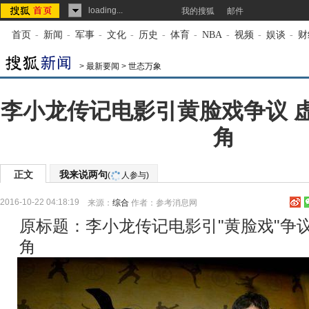
loading...
我的搜狐
邮件
首页
-
新闻
-
军事
-
文化
-
历史
-
体育
-
NBA
-
视频
-
娱谈
-
财
>
最新要闻
>
世态万象
李小龙传记电影引黄脸戏争议 
角
正文
我来说两句
(
人参与)
2016-10-22 04:18:19
来源：
综合
作者：参考消息网
原标题：李小龙传记电影引"黄脸戏"争
角