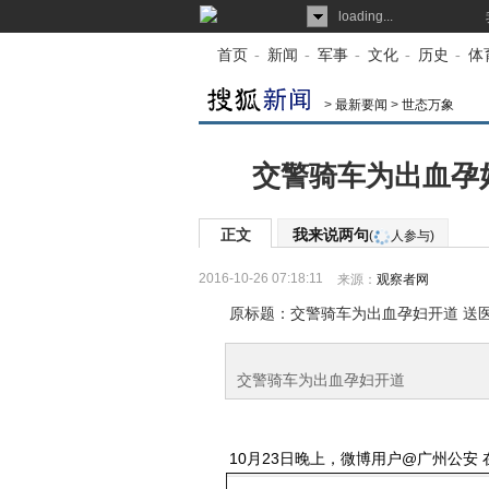
loading...
首页
-
新闻
-
军事
-
文化
-
历史
-
体
>
最新要闻
>
世态万象
交警骑车为出血孕
正文
我来说两句
(
人参与)
2016-10-26 07:18:11
来源：
观察者网
原标题：交警骑车为出血孕妇开道 送
交警骑车为出血孕妇开道
10月23日晚上，微博用户@广州公安 