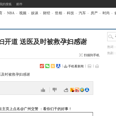
我的搜狐
邮件
育
-
NBA
-
视频
-
娱谈
-
财经
-
世相
-
科技
-
汽车
-
房产
-
时尚
-
妇开道 送医及时被救孕妇感谢
热词
热剧
扫描到手机
手机看新闻
医及时被救孕妇感谢
在主页上点名@广州交警 ：看你们干的好事！