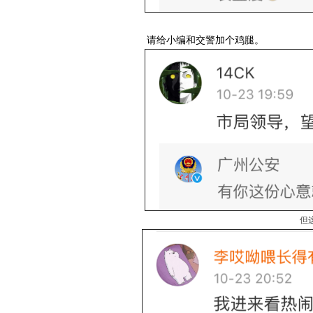
请给小编和交警加个鸡腿。
但