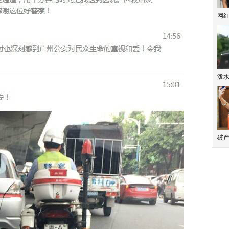
网
泼
破产