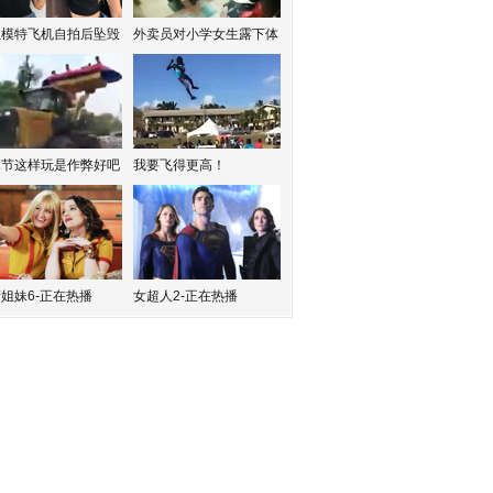
红模特飞机自拍后坠毁
外卖员对小学女生露下体
水节这样玩是作弊好吧
我要飞得更高！
姐妹6-正在热播
女超人2-正在热播