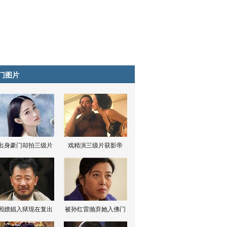
门图片
出身豪门却拍三级片
戏精演三级片获影帝
因嫖娼入狱现在复出
被孙红雷抛弃她入佛门