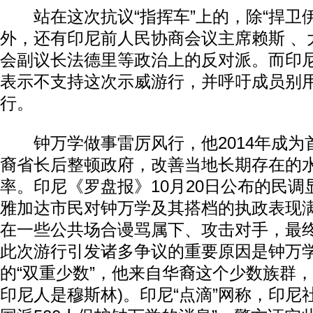
站在这次抗议“指挥车”上的，除“捍卫伊
外，还有印尼前人民协商会议主席赖斯 、
会副议长法德里等政治上的反对派。而印
表示不支持这次示威游行，并呼吁成员别
行。
钟万学做事雷厉风行，他2014年成为
裔省长后整顿政府，改善当地长期存在的
率。印尼《罗盘报》10月20日公布的民调
雅加达市民对钟万学及其搭档的执政表现
在一些公共场合谩骂属下、攻击对手，最
此次游行引发诸多争议的重要原因是钟万
的“双重少数”，他来自华裔这个少数族群，
印尼人是穆斯林)。印尼“点滴”网称，印尼