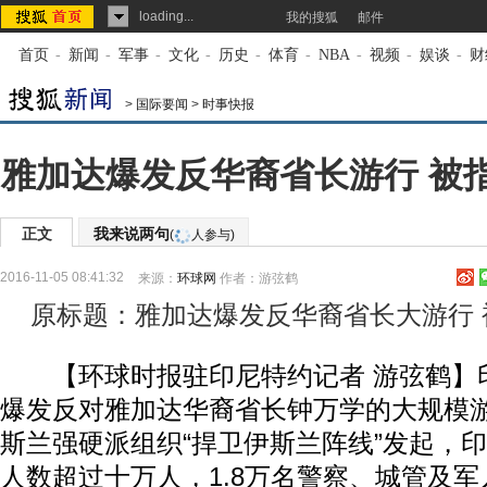
loading...
我的搜狐
邮件
首页
-
新闻
-
军事
-
文化
-
历史
-
体育
-
NBA
-
视频
-
娱谈
-
财
>
国际要闻
>
时事快报
雅加达爆发反华裔省长游行 被指
正文
我来说两句
(
人参与)
2016-11-05 08:41:32
来源：
环球网
作者：游弦鹤
原标题：雅加达爆发反华裔省长大游行 
【环球时报驻印尼特约记者 游弦鹤】印
爆发反对雅加达华裔省长钟万学的大规模
斯兰强硬派组织“捍卫伊斯兰阵线”发起，
人数超过十万人，1.8万名警察、城管及