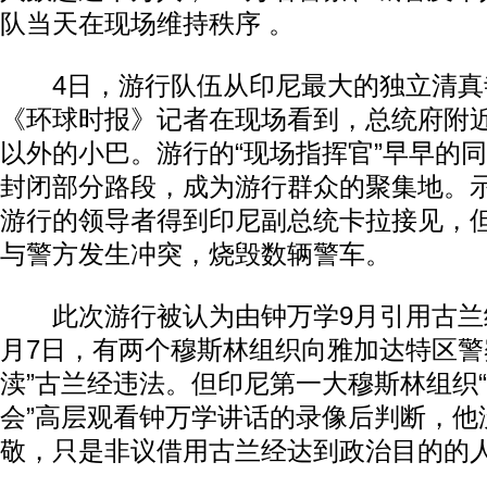
队当天在现场维持秩序 。
4日，游行队伍从印尼最大的独立清真
《环球时报》记者在现场看到，总统府附
以外的小巴。游行的“现场指挥官”早早的
封闭部分路段，成为游行群众的聚集地。
游行的领导者得到印尼副总统卡拉接见，
与警方发生冲突，烧毁数辆警车。
此次游行被认为由钟万学9月引用古兰经
月7日，有两个穆斯林组织向雅加达特区警
渎”古兰经违法。但印尼第一大穆斯林组织
会”高层观看钟万学讲话的录像后判断，他
敬，只是非议借用古兰经达到政治目的的