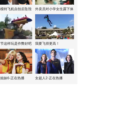
红模特飞机自拍后坠毁
外卖员对小学女生露下体
水节这样玩是作弊好吧
我要飞得更高！
姐妹6-正在热播
女超人2-正在热播