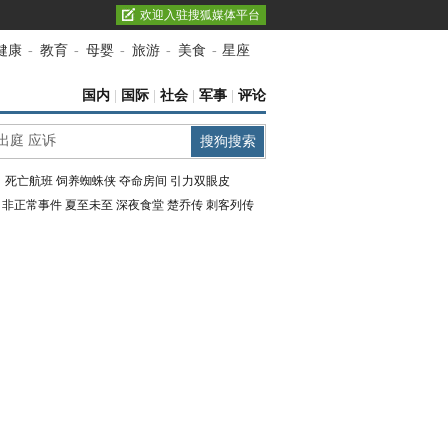
欢迎入驻搜狐媒体平台
健康
-
教育
-
母婴
-
旅游
-
美食
-
星座
国内
|
国际
|
社会
|
军事
|
评论
：
死亡航班
饲养蜘蛛侠
夺命房间
引力双眼皮
：
非正常事件
夏至未至
深夜食堂
楚乔传
刺客列传