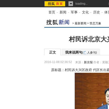
loading...
首页
-
新闻
-
军事
-
文化
-
历史
-
体
>
最新要闻
>
世态万象
村民诉北京大
正文
我来说两句
(
人参与)
2016-11-08 02:36:52
来源：
新京报
作者：黄颖
原标题：村民诉大兴区政府 代区长出