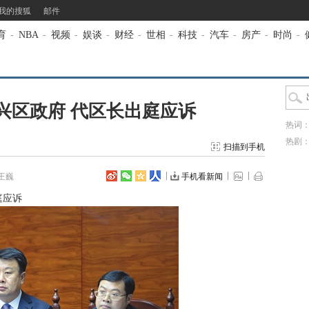
我的搜狐
邮件
育
-
NBA
-
视频
-
娱谈
-
财经
-
世相
-
科技
-
汽车
-
房产
-
时尚
-
兴区政府 代区长出庭应诉
热词
热剧
扫描到手机
王巍
手机看新闻
庭应诉