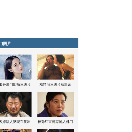
门图片
出身豪门却拍三级片
戏精演三级片获影帝
因嫖娼入狱现在复出
被孙红雷抛弃她入佛门