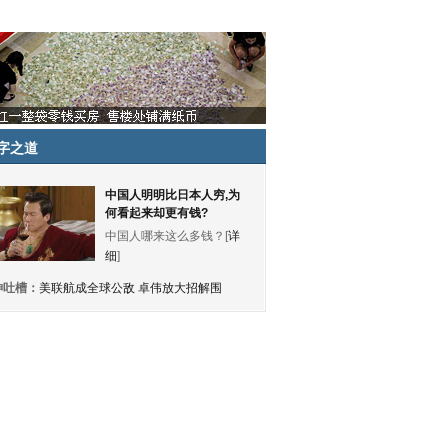
字之道
中国人明明比日本人穷,为
何看起来却更有钱?
中国人哪来这么多钱？[
详
细
]
神吐槽：
美联航成全球公敌 卓伟放大招解围