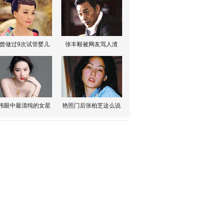
曾做过9次试管婴儿
张丰毅被网友骂人渣
伟眼中最清纯的女星
艳照门后张柏芝这么说