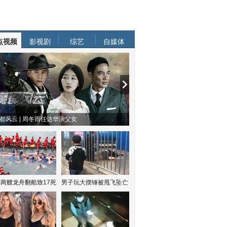
点视频
影视剧
综艺
自媒体
都风云 | 周冬雨任达华演父女
两艘龙舟翻船致17死
男子玩大摆锤被甩飞坠亡