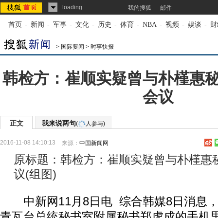
loading...
我的搜狐
邮件
首页
-
新闻
-
军事
-
文化
-
历史
-
体育
-
NBA
-
视频
-
娱谈
-
财
>
国际要闻
>
时事快报
韩检方：崔顺实疑曾与朴槿惠
会议
正文
我来说两句
(
人参与)
2016-11-08 14:10:13
来源：
中国新闻网
原标题：韩检方：崔顺实疑曾与朴槿惠
议(组图)
中新网11月8日电 综合韩媒8日消息
青瓦台总统秘书室附属秘书郑虎成的手机