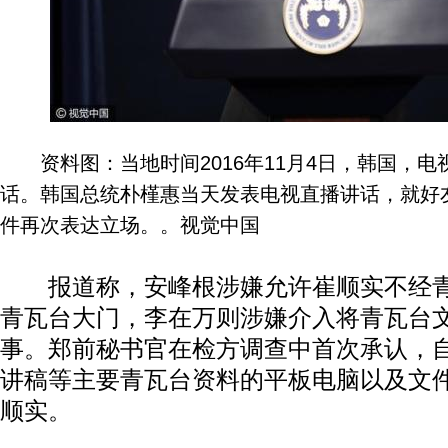
资料图：当地时间2016年11月4日，韩国，电
话。韩国总统朴槿惠当天发表电视直播讲话，就好友
件再次表达立场。。视觉中国
动物系恋人啊 | 钟欣潼体验爱情哲学
南方
报道称，安峰根涉嫌允许崔顺实不经青
青瓦台大门，李在万则涉嫌介入将青瓦台
事。郑前秘书官在检方调查中首次承认，
讲稿等主要青瓦台资料的平板电脑以及文
顺实。