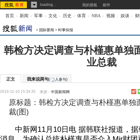
loading...
我的搜狐
邮件
首页
-
新闻
-
军事
-
文化
-
历史
-
体育
-
NBA
-
视频
-
娱谈
-
财
>
国际要闻
>
时事快报
韩检方决定调查与朴槿惠单独
业总裁
正文
我来说两句
(
人参与)
2016-11-10 15:34:35
来源：
中国新闻网
原标题：韩检方决定调查与朴槿惠单独
裁(图)
中新网11月10日电 据韩联社报道，据
消息，为确认总统朴槿惠是否介入Mir财团