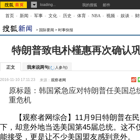
loading...
我的搜狐
邮件
首页
-
新闻
-
军事
-
文化
-
历史
-
体育
-
NBA
-
视频
-
娱谈
-
财
>
国际要闻
>
时事快报
特朗普致电朴槿惠再次确认
正文
我来说两句
(
人参与)
2016-11-10 17:11:23
来源：
观察者网
原标题：韩国紧急应对特朗普任美国总
重危机
【观察者网综合】11月9日特朗普在民
下，却意外地当选美国第45届总统。这不
能接受，更是让不少美国盟友感到意外。