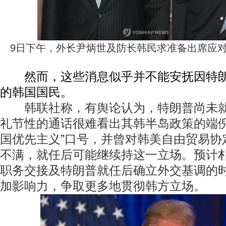
9日下午，外长尹炳世及防长韩民求准备出席应
然而，这些消息似乎并不能安抚因特朗
的韩国国民。
韩联社称，有舆论认为，特朗普尚未就
动物系恋人啊 | 钟欣潼体验爱情哲学
南方
礼节性的通话很难看出其韩半岛政策的端倪
国优先主义”口号，并曾对韩美自由贸易协
不满，就任后可能继续持这一立场。预计
职务交接及特朗普就任后确立外交基调的
加影响力，争取更多地贯彻韩方立场。