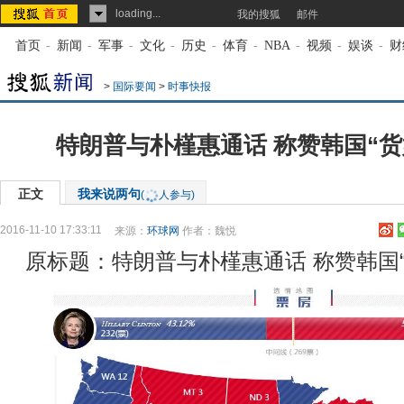
loading...
我的搜狐
邮件
首页
-
新闻
-
军事
-
文化
-
历史
-
体育
-
NBA
-
视频
-
娱谈
-
财
>
国际要闻
>
时事快报
特朗普与朴槿惠通话 称赞韩国“货
正文
我来说两句
(
人参与)
2016-11-10 17:33:11
来源：
环球网
作者：魏悦
原标题：特朗普与朴槿惠通话 称赞韩国