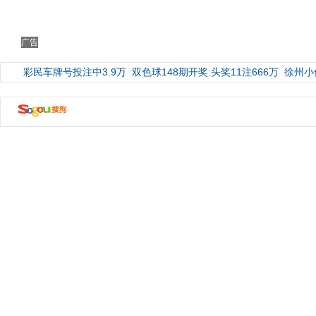
广告
彩民车牌号投注中3.9万
双色球148期开奖:头奖11注666万
徐州小