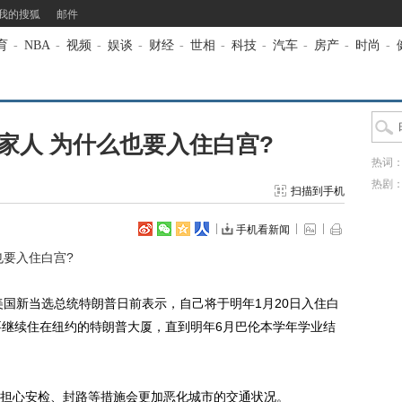
我的搜狐
邮件
育
-
NBA
-
视频
-
娱谈
-
财经
-
世相
-
科技
-
汽车
-
房产
-
时尚
-
家人 为什么也要入住白宫?
热词
热剧
扫描到手机
手机看新闻
也要入住白宫?
国新当选总统特朗普日前表示，自己将于明年1月20日入住白
要继续住在纽约的特朗普大厦，直到明年6月巴伦本学年学业结
心安检、封路等措施会更加恶化城市的交通状况。