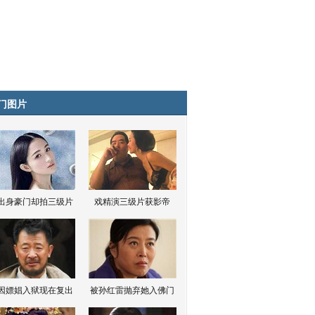
门图片
出身豪门却拍三级片
戏精演三级片获影帝
因嫖娼入狱现在复出
被孙红雷抛弃她入佛门