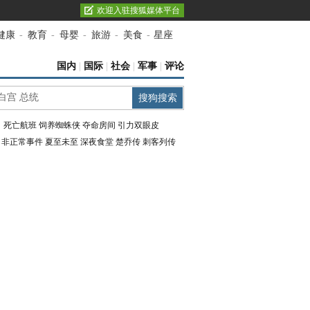
欢迎入驻搜狐媒体平台
健康
-
教育
-
母婴
-
旅游
-
美食
-
星座
国内
|
国际
|
社会
|
军事
|
评论
：
死亡航班
饲养蜘蛛侠
夺命房间
引力双眼皮
：
非正常事件
夏至未至
深夜食堂
楚乔传
刺客列传