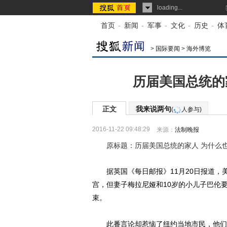
loading...
首页
-
新闻
-
军事
-
文化
-
历史
-
体
>
国际要闻
>
海外博览
历届美国总统的
正文
我来说两句
(
人参与)
2016-11-22 09:48:29
来源：
法制晚报
原标题：历届美国总统的家人 为什么
据英国《每日邮报》11月20日报道，美
宫，但妻子梅拉尼娅和10岁的小儿子巴伦
束。
此番言论却惹恼了纽约当地市民，他们担