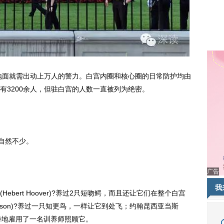
地面就需出动上万人的警力。白宫内圈和核心圈的日常防护均由
有3200余人，但驻白宫的人数一直被列为绝密。
自然不少。
广告
我
ert Hoover)?养过2只短吻鳄，而且还让它们在整个白宫
ferson)?养过一只知更鸟，一样让它到处飞；约翰昆西亚当斯
鱼，并特地雇用了一名训养师照顾它。