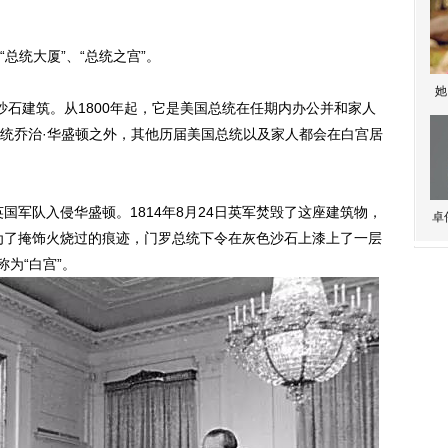
统大厦”、“总统之宫”。
她
沙石建筑。从1800年起，它是美国总统在任期内办公并和家人
统乔治·华盛顿之外，其他历届美国总统以及家人都会在白宫居
军队入侵华盛顿。1814年8月24日英军焚毁了这座建筑物，
卓
时为了掩饰火烧过的痕迹，门罗总统下令在灰色沙石上漆上了一层
为“白宫”。