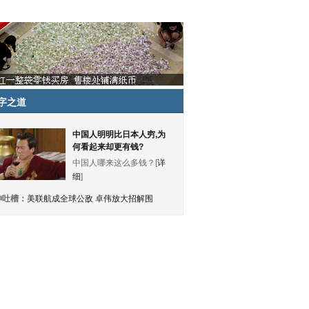
字之道
中国人明明比日本人穷,为
何看起来却更有钱?
中国人哪来这么多钱？[
详
细
]
神吐槽：
美联航成全球公敌 卓伟放大招解围