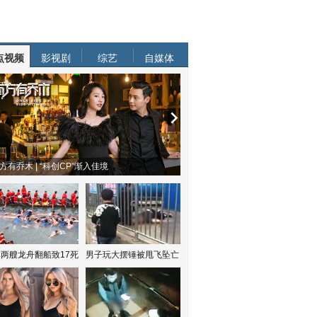
点视频
影视剧
综艺
自媒体
都风云 | 周冬雨任达华演父女
两艘龙舟翻船致17死
男子玩大摆锤被甩飞坠亡