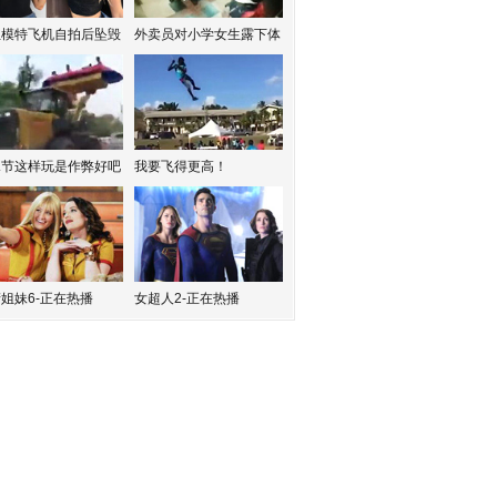
红模特飞机自拍后坠毁
外卖员对小学女生露下体
水节这样玩是作弊好吧
我要飞得更高！
姐妹6-正在热播
女超人2-正在热播