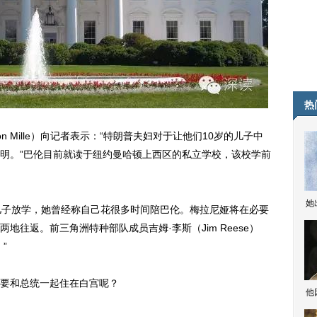
热
Mille）向记者表示：“特朗普夫妇对于让他们10岁的儿子中
明。”巴伦目前就读于纽约曼哈顿上西区的私立学校，该校学前
她
子放学，她曾经称自己花很多时间陪巴伦。梅拉尼娅将在必要
往返。前三角洲特种部队成员吉姆·李斯（Jim Reese）
”
要和总统一起住在白宫呢？
他