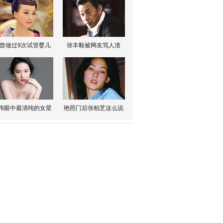
曾做过9次试管婴儿
张丰毅被网友骂人渣
伟眼中最清纯的女星
艳照门后张柏芝这么说