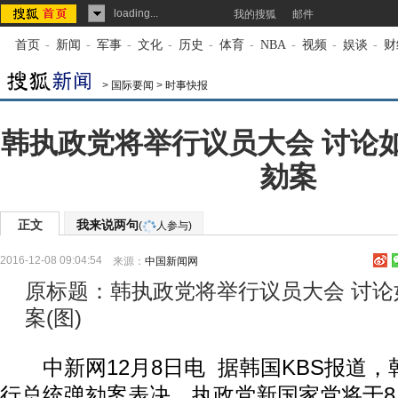
loading...
我的搜狐
邮件
首页
-
新闻
-
军事
-
文化
-
历史
-
体育
-
NBA
-
视频
-
娱谈
-
财
>
国际要闻
>
时事快报
韩执政党将举行议员大会 讨论
劾案
正文
我来说两句
(
人参与)
2016-12-08 09:04:54
来源：
中国新闻网
原标题：韩执政党将举行议员大会 讨
案(图)
中新网12月8日电 据韩国KBS报道，
行总统弹劾案表决，执政党新国家党将于