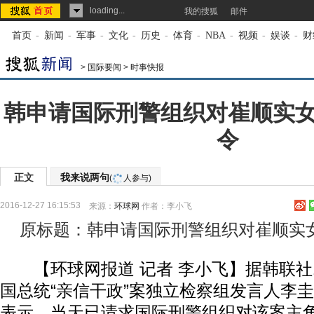
loading...
我的搜狐
邮件
首页
-
新闻
-
军事
-
文化
-
历史
-
体育
-
NBA
-
视频
-
娱谈
-
财
>
国际要闻
>
时事快报
韩申请国际刑警组织对崔顺实
令
正文
我来说两句
(
人参与)
2016-12-27 16:15:53
来源：
环球网
作者：李小飞
原标题：韩申请国际刑警组织对崔顺实
【环球网报道 记者 李小飞】据韩联社1
国总统“亲信干政”案独立检察组发言人李圭
表示，当天已请求国际刑警组织对该案主