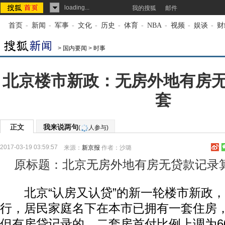
loading...
我的搜狐
邮件
首页
-
新闻
-
军事
-
文化
-
历史
-
体育
-
NBA
-
视频
-
娱谈
-
财
>
国内要闻
>
时事
北京楼市新政：无房外地有房
套
正文
我来说两句
(
人参与)
2017-03-19 03:59:57
来源：
新京报
作者：沙璐
原标题：北京无房外地有房无贷款记录
北京“认房又认贷”的新一轮楼市新政，从
行，居民家庭名下在本市已拥有一套住房
但有房贷记录的，二套房首付比例上调为6